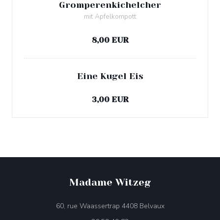
Gromperenkichelcher
mit Apfelkompott
Allergenliste
8,00 EUR
Eine Kugel Eis
Allergenliste
3,00 EUR
Madame Witzeg
((öffnet ein neues
60, rue Waassertrap 4408 Belvaux