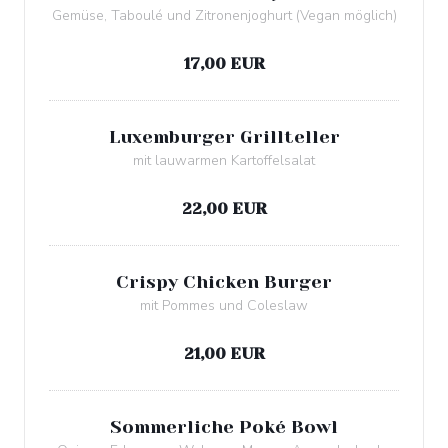
Gemüse, Taboulé und Zitronenjoghurt (Vegan möglich)
Allergenliste
17,00 EUR
Luxemburger Grillteller
mit lauwarmen Kartoffelsalat
Allergenliste
22,00 EUR
Crispy Chicken Burger
mit Pommes und Coleslaw
Allergenliste
21,00 EUR
Sommerliche Poké Bowl