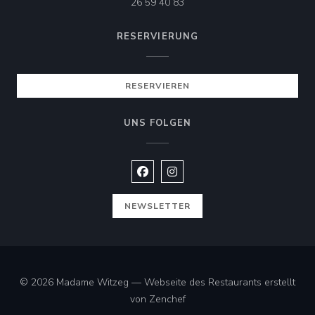
26 59 40 83
RESERVIERUNG
RESERVIEREN
UNS FOLGEN
Facebook ((öffnet ein neues Fenste
Instagram ((öffnet ein neues 
NEWSLETTER
© 2026 Madame Witzeg — Webseite des Restaurants erstellt
((öffnet ein neues Fenster))
von
Zenchef