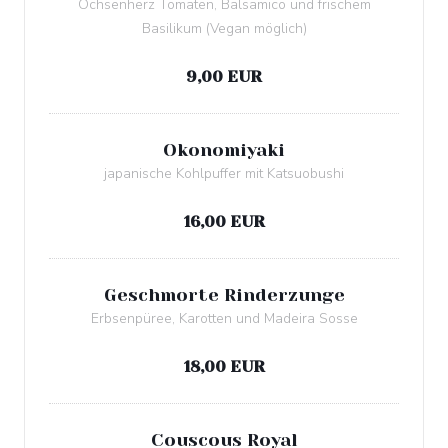
Ochsenherz Tomaten, Balsamico und frischem
Basilikum (Vegan möglich)
Allergenliste
9,00 EUR
Okonomiyaki
japanische Kohlpuffer mit Katsuobushi
Allergenliste
16,00 EUR
Geschmorte Rinderzunge
Erbsenpüree, Karotten und Madeira Sosse
Allergenliste
18,00 EUR
Couscous Royal