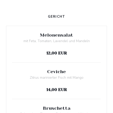
GERICHT
Melonensalat
mit Feta, Tomaten, Lavendel und Mandeln
Allergenliste
12,00 EUR
Ceviche
Zitrus marinierter Fisch mit Mango
Allergenliste
14,00 EUR
Bruschetta