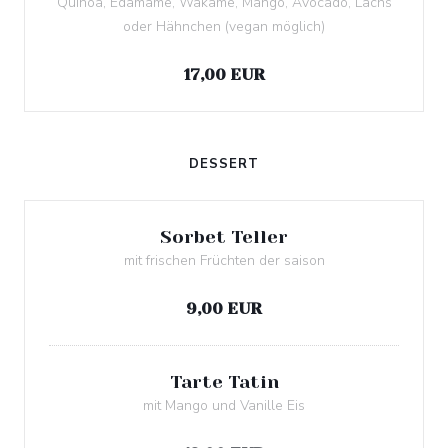
Quinoa, Edamame, Wakame, Mango, Avocado, Lachs
oder Hähnchen (vegan möglich)
Allergenliste
17,00 EUR
DESSERT
Sorbet Teller
mit frischen Früchten der saison
Allergenliste
9,00 EUR
Tarte Tatin
mit Mango und Vanille Eis
Allergenliste