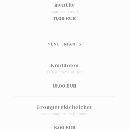
menthe
inspirée du mojito
11,00 EUR
MENU ENFANTS
Kniddelen
sauce crème et lard
Elenco degli allergeni
10,00 EUR
Gromperekichelcher
avec compote de pommes
Elenco degli allergeni
8,00 EUR