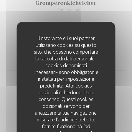
Gromperenkichelcher
mit Apfelkompott
Elenco degli allergeni
8,00 EUR
Il ristorante e i suoi partner
utilizzano cookies su questo
Eine Kugel Eis
sito, che possono comportare
Elenco degli allergeni
la raccolta di dati personali. I
3,00 EUR
cookies denominati
«necessari» sono obbligatori e
installati per impostazione
predefinita. Altri cookies
opzionali richiedono il tuo
consenso. Questi cookies
opzionali servono per
CARTE D'ÉTÉ 2026
analizzare la tua navigazione,
misurare l'audience del sito,
fornire funzionalità (ad