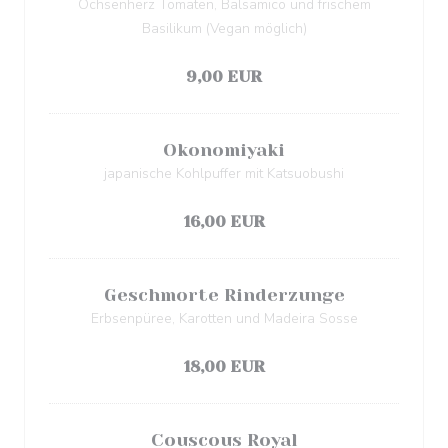
Ochsenherz Tomaten, Balsamico und frischem
Basilikum (Vegan möglich)
Elenco degli allergeni
9,00 EUR
Okonomiyaki
japanische Kohlpuffer mit Katsuobushi
Elenco degli allergeni
16,00 EUR
Geschmorte Rinderzunge
Erbsenpüree, Karotten und Madeira Sosse
Elenco degli allergeni
18,00 EUR
Couscous Royal