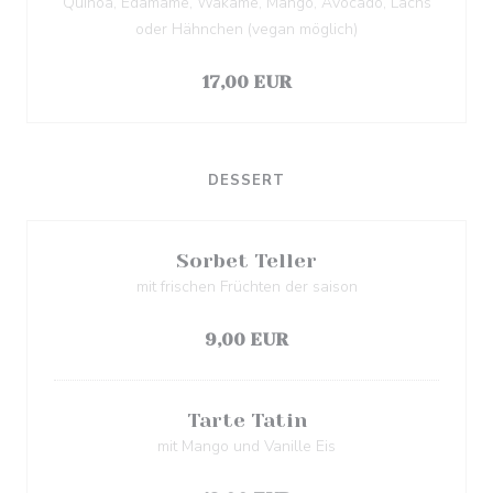
Quinoa, Edamame, Wakame, Mango, Avocado, Lachs
oder Hähnchen (vegan möglich)
Elenco degli allergeni
17,00 EUR
DESSERT
Sorbet Teller
mit frischen Früchten der saison
Elenco degli allergeni
9,00 EUR
Tarte Tatin
mit Mango und Vanille Eis
Elenco degli allergeni