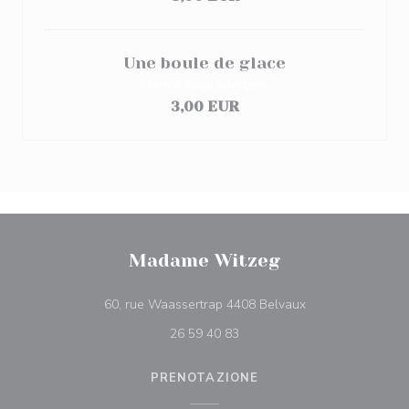
Une boule de glace
Elenco degli allergeni
3,00 EUR
Madame Witzeg
((apre una nuova f
60, rue Waassertrap 4408 Belvaux
26 59 40 83
PRENOTAZIONE