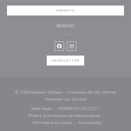
PRENOTA
SEGUICI
Facebook ((apre una nuova finestra)
Instagram ((apre una nuova fi
NEWSLETTER
© 2026 Madame Witzeg — Creazione del sito internet
((apre una nuova finestr
ristorante con
Zenchef
Note legali
TERMINI DI UTILIZZO
((apre una nuova finestra))
((apre una nuova finestra))
Politica di protezione dei dati personali
((apre una nuova finestra))
Informativa sui cookie
Accessibilita
((apre una nuova finestra))
((apre una nuova finest