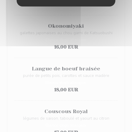
Elenco degli allergeni
Okonomiyaki
galettes japonaises au chou garni de Katsuobushi
Elenco degli allergeni
16,00 EUR
Langue de boeuf braisée
purée de petits pois, carottes et sauce madère
Elenco degli allergeni
18,00 EUR
Couscous Royal
légumes de saison, taboulé et yaourt au citron
Elenco degli allergeni