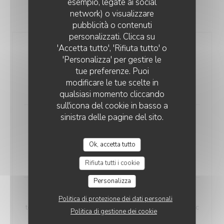
esempio, legate ai social
network) o visualizzare
PLAT
pubblicità o contenuti
personalizzati. Clicca su
'Accetta tutto', 'Rifiuta tutto' o
Salade de melon
'Personalizza' per gestire le
feta, tomates, lavende et amandes
tue preferenze. Puoi
Elenco degli allergeni
modificare le tue scelte in
12,00 EUR
qualsiasi momento cliccando
sull'icona del cookie in basso a
sinistra delle pagine del sito.
Ceviche
poisson mariné aux agrumes et mangue
Ok, accetta tutto
Elenco degli allergeni
14,00 EUR
Rifiuta tutti i cookie
Personalizza
Bruschetta
Politica di protezione dei dati personali
tomates Coeur de boeuf, vinaigre balsamique et basilic
Politica di gestione dei cookie
frais