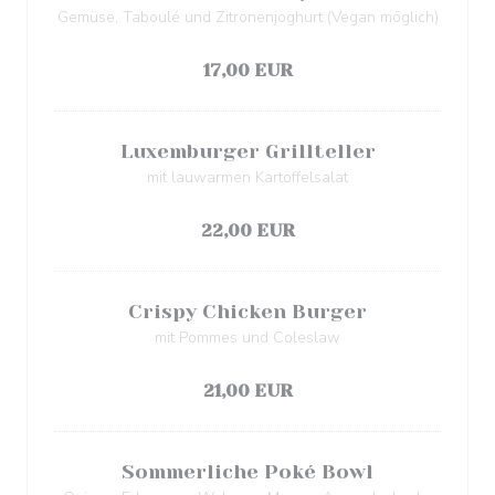
Gemüse, Taboulé und Zitronenjoghurt (Vegan möglich)
Elenco degli allergeni
17,00 EUR
Luxemburger Grillteller
mit lauwarmen Kartoffelsalat
Elenco degli allergeni
22,00 EUR
Crispy Chicken Burger
mit Pommes und Coleslaw
Elenco degli allergeni
21,00 EUR
Sommerliche Poké Bowl