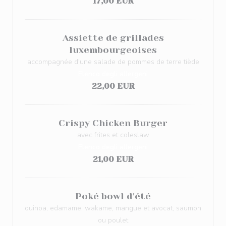
17,00 EUR
Assiette de grillades
luxembourgeoises
accompagnée d'une salade de pommes de terre tiède
Elenco degli allergeni
22,00 EUR
Crispy Chicken Burger
avec frites et coleslaw
Elenco degli allergeni
21,00 EUR
Poké bowl d'été
quinoa, edamame, wakame, mangue et avocat, saumon
ou poulet