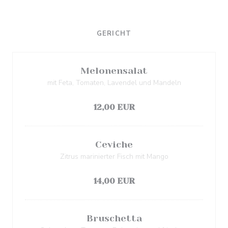
GERICHT
Melonensalat
mit Feta, Tomaten, Lavendel und Mandeln
Elenco degli allergeni
12,00 EUR
Ceviche
Zitrus marinierter Fisch mit Mango
Elenco degli allergeni
14,00 EUR
Bruschetta