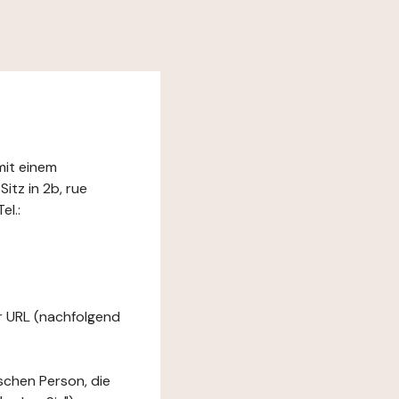
mit einem
itz in 2b, rue
el.:
er URL (nachfolgend
ischen Person, die