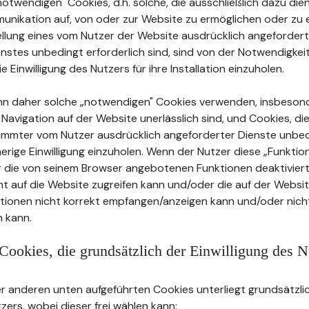
twendigen" Cookies, d.h. solche, die ausschließlich dazu dien
unikation auf, von oder zur Website zu ermöglichen oder zu e
tellung eines vom Nutzer der Website ausdrücklich angeforder
stes unbedingt erforderlich sind, sind von der Notwendigkei
ie Einwilligung des Nutzers für ihre Installation einzuholen.
nn daher solche „notwendigen" Cookies verwenden, insbeson
e Navigation auf der Website unerlässlich sind, und Cookies, die
timmter vom Nutzer ausdrücklich angeforderter Dienste unbed
herige Einwilligung einzuholen. Wenn der Nutzer diese „Funkti
r die von seinem Browser angebotenen Funktionen deaktiviert
cht auf die Website zugreifen kann und/oder die auf der Websi
ationen nicht korrekt empfangen/anzeigen kann und/oder nicht
 kann.
Cookies, die grundsätzlich der Einwilligung des N
 anderen unten aufgeführten Cookies unterliegt grundsätzlic
tzers, wobei dieser frei wählen kann: