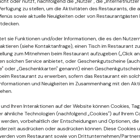
ht oder nutzt, nachfolgend die „Nutzer", die „Internetnutzer"
Verfügung zu stellen, um die Aktivitäten des Restaurants, di
enüs sowie aktuelle Neuigkeiten oder von Restaurantgästen 
tdecken.
tet sie Funktionen und/oder Informationen, die es den Nutzer
aktieren (siehe Kontaktanfrage), einen Tisch im Restaurant zu
ellung zum Mitnehmen beim Restaurant aufzugeben („Click and
en solchen Service anbietet, oder Geschenkgutscheine (auch
ne" oder „Geschenkkarten" genannt) einen Geschenkgutschein
beim Restaurant zu erwerben, sofern das Restaurant ein sol
e Informationen und Neuigkeiten im Zusammenhang mit den Akt
sehen.
n und Ihren Interaktionen auf der Website können Cookies, Tags
r ähnliche Technologien (nachfolgend „Cookies") auf Ihrem 
rt werden, vorbehaltlich der Entscheidungen und Optionen, die
jederzeit ausdrücken oder ausdrücken können. Diese Cookies 
erden vom Restaurant sowie von Drittunternehmen/Partner