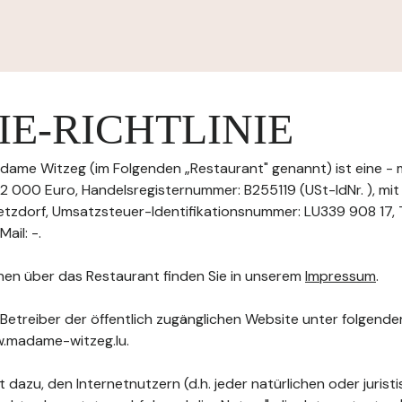
E-RICHTLINIE
ame Witzeg (im Folgenden „Restaurant" genannt) ist eine - 
 000 Euro, Handelsregisternummer: B255119 (USt-IdNr. ), mit S
etzdorf, Umsatzsteuer-Identifikationsnummer: LU339 908 17, T
il: -.
nen über das Restaurant finden Sie in unserem
Impressum
.
 Betreiber der öffentlich zugänglichen Website unter folgend
w.madame-witzeg.lu.
 dazu, den Internetnutzern (d.h. jeder natürlichen oder jurist