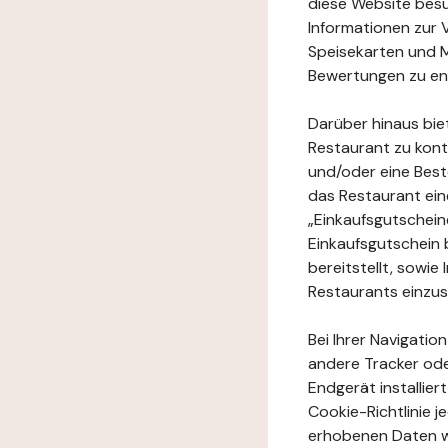
diese Website besuc
Informationen zur 
Speisekarten und M
Bewertungen zu en
Darüber hinaus bie
Restaurant zu kont
und/oder eine Best
das Restaurant ein
„Einkaufsgutschei
Einkaufsgutschein 
bereitstellt, sowi
Restaurants einzu
Bei Ihrer Navigatio
andere Tracker ode
Endgerät installie
Cookie-Richtlinie 
erhobenen Daten w