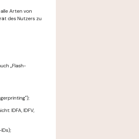
 alle Arten von
rät des Nutzers zu
uch „Flash-
erprinting");
ht: IDFA, IDFV,
IDs);