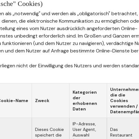
rische" Cookies)
n als „notwendig" und werden als „obligatorisch" betrachtet, 
u dienen, die elektronische Kommunikation zu ermöglichen oder
tstellung eines vom Nutzer ausdrücklich angeforderten Online-
stes unbedingt erforderlich sind. Im Großen und Ganzen erm
u funktionieren (und dem Nutzer zu navigieren), verdächtige 
n und dem Nutzer auf Anfrage bestimmte Online-Dienste bere
liegen nicht der Einwilligung des Nutzers und werden standard
Unternehme
Kategorien
die die
der
Cookie-Name
Zweck
Cookies
erhobenen
verwenden /
Daten
Datenempfä
IP-Adresse,
Dieses Cookie
User Agent,
Das
speichert die
Auswahl
Restaurant