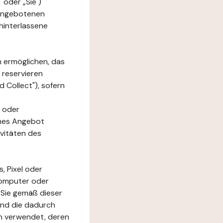
 oder „Sie")
e angebotenen
hinterlassene
n ermöglichen, das
 reservieren
 Collect"), sofern
 oder
ches Angebot
ivitäten des
, Pixel oder
Computer oder
 Sie gemäß dieser
und die dadurch
n verwendet, deren