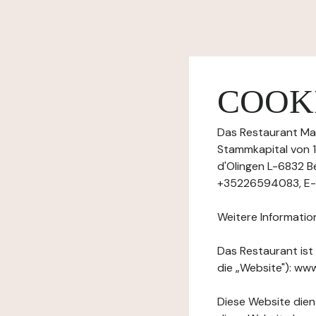
COOKI
Das Restaurant Mad
Stammkapital von 12
d'Olingen L-6832 B
+35226594083, E-Ma
Weitere Informatio
Das Restaurant ist
die „Website"): ww
Diese Website dient