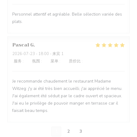
Personnel attentif et agréable. Belle sélection variée des
plats.
Pascal
G
2026-07-23
- 18:00 - 来宾 1
服务
:
5
/5
氛围
:
5
/5
菜单
:
4
/5
质价比
:
4
/5
Je recommande chaudement le restaurant Madame
Witzeg: j'y ai été très bien accueilli, j'ai apprécié le menu.
J'ai également été séduit par le cadre ouvert et spacieux.
J'ai eu le privilège de pouvoir manger en terrasse car il
faisait beau temps.
1
2
3