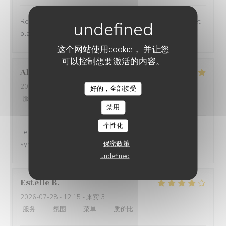
Restaurant convivial, personnel d’une gentillesse rare et
plats aux saveurs fraîches et bien assorties
这个网站使用cookie， 并让您
可以控制想要激活的内容。
Alexandra
K
2026-07-29
- 12:15 - 来宾 4
好的，全部接受
服务
:
5
/5
氛围
:
4
/5
菜单
:
4
/5
质价比
:
4
/5
禁用
个性化
Le service est top. Les serveurs sont naturels et c'est
保密政策
sympathique.
undefined
Estelle
B
2026-07-28
- 12:15 - 来宾 3
服务
:
4
/5
氛围
:
4
/5
菜单
:
4
/5
质价比
:
4
/5