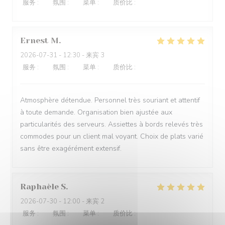
服务
:
4
/5
氛围
:
3
/5
菜单
:
5
/5
质价比
:
4
/5
Ernest
M
2026-07-31
- 12:30 - 来宾 3
服务
:
5
/5
氛围
:
5
/5
菜单
:
5
/5
质价比
:
4
/5
Atmosphère détendue. Personnel très souriant et attentif
à toute demande. Organisation bien ajustée aux
particularités des serveurs. Assiettes à bords relevés très
commodes pour un client mal voyant. Choix de plats varié
sans être exagérément extensif.
Raphaèle
S
2026-07-30
- 12:00 - 来宾 2
服务
:
5
/5
氛围
:
5
/5
菜单
:
5
/5
质价比
:
5
/5