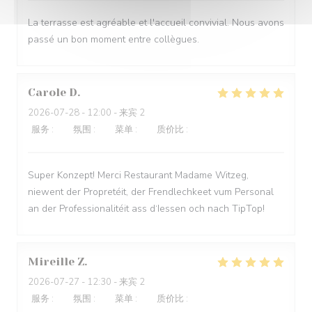
La terrasse est agréable et l'accueil convivial. Nous avons
passé un bon moment entre collègues.
Carole
D
2026-07-28
- 12:00 - 来宾 2
服务
:
5
/5
氛围
:
5
/5
菜单
:
5
/5
质价比
:
5
/5
Super Konzept! Merci Restaurant Madame Witzeg,
niewent der Propretéit, der Frendlechkeet vum Personal
an der Professionalitéit ass d‘Iessen och nach TipTop!
Mireille
Z
2026-07-27
- 12:30 - 来宾 2
服务
:
5
/5
氛围
:
5
/5
菜单
:
5
/5
质价比
:
5
/5