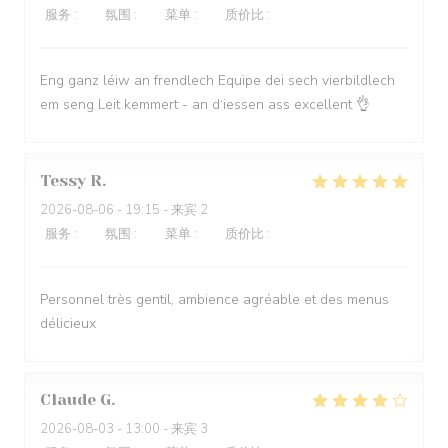
服务
:
5
/5
氛围
:
5
/5
菜单
:
5
/5
质价比
:
5
/5
Eng ganz léiw an frendlech Equipe dei sech vierbildlech
em seng Leit kemmert - an d‘iessen ass excellent 👌
Tessy
R
2026-08-06
- 19:15 - 来宾 2
服务
:
5
/5
氛围
:
5
/5
菜单
:
5
/5
质价比
:
5
/5
Personnel très gentil, ambience agréable et des menus
délicieux
Claude
G
2026-08-03
- 13:00 - 来宾 3