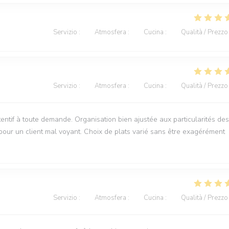
Servizio
:
4
/5
Atmosfera
:
3
/5
Cucina
:
5
/5
Qualità / Prezzo
Servizio
:
5
/5
Atmosfera
:
5
/5
Cucina
:
5
/5
Qualità / Prezzo
entif à toute demande. Organisation bien ajustée aux particularités des
our un client mal voyant. Choix de plats varié sans être exagérément
Servizio
:
5
/5
Atmosfera
:
5
/5
Cucina
:
5
/5
Qualità / Prezzo