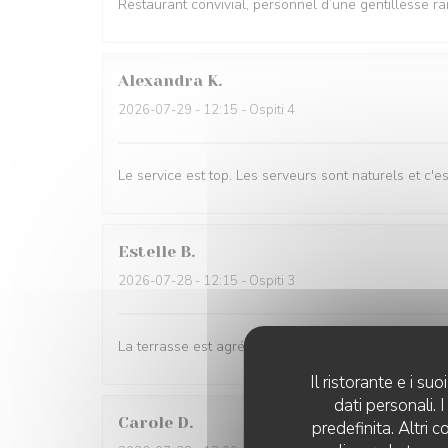
Restaurant convivial, personnel d’une gentillesse rar
Alexandra
K
2026-07-29
- 12:15 - Ospiti 4
Le service est top. Les serveurs sont naturels et c'e
Estelle
B
2026-07-28
- 12:15 - Ospiti 3
La terrasse est agréable et l'accueil convivial. No
Il ristorante e i s
dati personali.
Carole
D
predefinita. Altri 