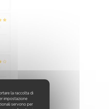
:
4
/5
:
4
/5
rtare la raccolta di
per impostazione
pzionali servono per