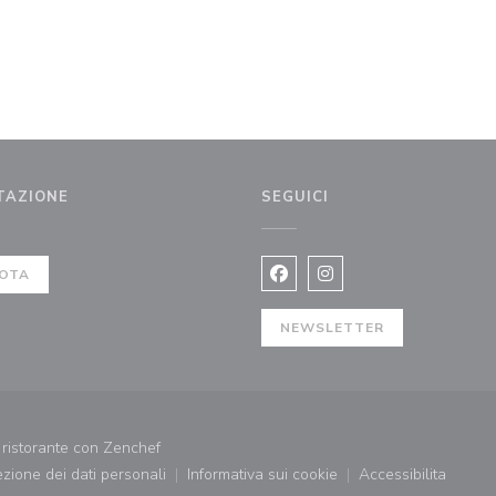
TAZIONE
SEGUICI
estra))
OTA
Facebook ((apre una nuova fi
Instagram ((apre una n
NEWSLETTER
((apre una nuova finestra))
ristorante con
Zenchef
tezione dei dati personali
Informativa sui cookie
Accessibilita
((apre una nuova finestra))
((apre una nuova finestra))
((apre una nu