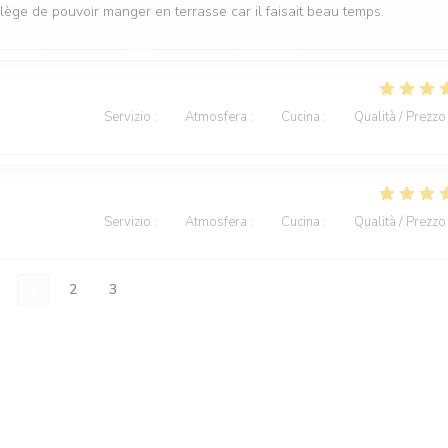
vilège de pouvoir manger en terrasse car il faisait beau temps.
Servizio
:
5
/5
Atmosfera
:
5
/5
Cucina
:
5
/5
Qualità / Prezzo
Servizio
:
5
/5
Atmosfera
:
5
/5
Cucina
:
5
/5
Qualità / Prezzo
1
2
3