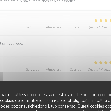
e et plats aux saveurs fraîches et bien assorties
Servizio
:
5
/5
Atmosfera
:
4
/5
Cucina
:
4
/5
Qualità / Prezzo
st sympathique.
Servizio
:
4
/5
Atmosfera
:
4
/5
Cucina
:
4
/5
Qualità / Prezzo
us avons passé un bon moment entre collègues.
uoi partner utilizzano cookies su questo sito, che possono compo
 I cookies denominati «necessari» sono obbligatori e installati 
cookies opzionali richiedono il tuo consenso. Questi cookies o