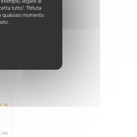
d esempio, legate ai
:
5
/5
tta tutto', 'Rifiuta
 in qualsiasi momento
sito.
:
5
/5
:
4
/5
t été