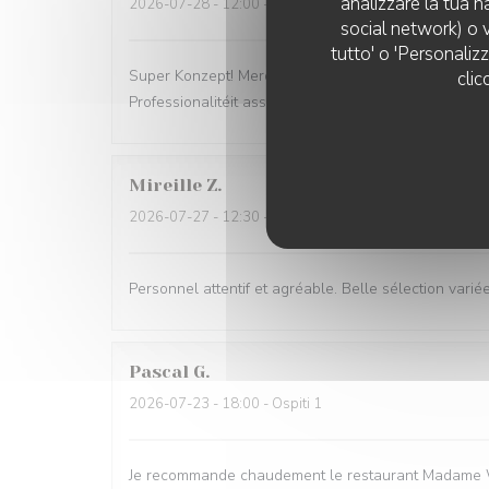
analizzare la tua n
2026-07-28
- 12:00 - Ospiti 2
social network) o v
tutto' o 'Personaliz
Super Konzept! Merci Restaurant Madame Witzeg, ni
clic
Professionalitéit ass d‘Iessen och nach TipTop!
Mireille
Z
2026-07-27
- 12:30 - Ospiti 2
Personnel attentif et agréable. Belle sélection variée
Pascal
G
2026-07-23
- 18:00 - Ospiti 1
Je recommande chaudement le restaurant Madame Witzeg