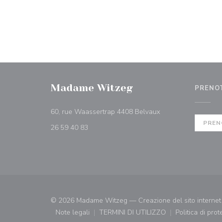
Madame Witzeg
PRENO
((apre una nuova fin
60, rue Waassertrap 4408 Belvaux
PREN
26 59 40 83
© 2026 Madame Witzeg — Creazione del sito internet 
Note legali
TERMINI DI UTILIZZO
Politica di pro
((apre una nuova finestra))
((apre una nuova finestra))