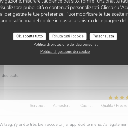
avigazione, misurare l'audience del sito, fornire funzionalità (a
Servizio
:
5
/5
Atmosfera
:
5
/5
Cucina
:
5
/5
Qualità / Prezzo
isualizzare pubblicità o contenuti personalizzati. Clicca su 'Acce
za' per gestire le tue preferenze. Puoi modificare le tue scelte
ewent der Propretéit, der Frendlechkeet vum Personal an der
cando sull'icona del cookie in basso a sinistra delle pagine del 
Ok, accetta tutto
Rifiuta tutti i cookie
Personalizza
Politica di protezione dei dati personali
Politica di gestione dei cookie
Servizio
:
5
/5
Atmosfera
:
5
/5
Cucina
:
5
/5
Qualità / Prezzo
 des plats.
Servizio
:
5
/5
Atmosfera
:
5
/5
Cucina
:
4
/5
Qualità / Prezzo
: j'y ai été très bien accueilli, j'ai apprécié le menu. J'ai égalemen