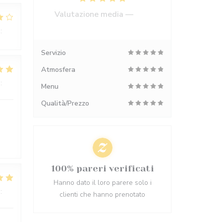
Valutazione media —
554
recensioni
:
4
/5
Servizio
Atmosfera
:
4
/5
Menu
Qualità/Prezzo
100% pareri verificati
Hanno dato il loro parere solo i
:
5
/5
clienti che hanno prenotato