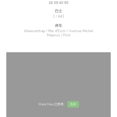
26 59 40 83
巴士
1 / 642
停车
Waassertrap / Rte d'Esch / Avenue Michel
Majerus / Post
Waze Map 已禁用。
允许