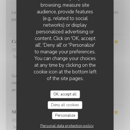
browsing, measure site
audience, provide features
La terrasse est agréable et l'accueil convivial. Nous avons
(e.g., related to social
passé un bon moment entre collègues.
networks) or display
personalized advertising or
content. Click on 'OK, accept
Carole
D
all', 'Deny all' or 'Personalize'
2026-07-28
- 12:00 - Guests 2
to manage your preferences.
Service
:
5
/5
Ambiance
:
5
/5
Food
:
5
/5
Value
:
5
/5
You can change your choices
at any time by clicking on the
cookie icon at the bottom left
Super Konzept! Merci Restaurant Madame Witzeg,
of the site pages.
niewent der Propretéit, der Frendlechkeet vum Personal
an der Professionalitéit ass d‘Iessen och nach TipTop!
OK, accept all
Deny all cookies
Mireille
Z
Personalize
2026-07-27
- 12:30 - Guests 2
Personal data protection policy
Service
:
5
/5
Ambiance
:
5
/5
Food
:
5
/5
Value
:
5
/5