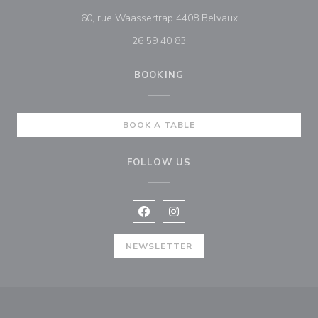
((opens in a new
60, rue Waassertrap 4408 Belvaux
26 59 40 83
BOOKING
BOOK A TABLE
FOLLOW US
Facebook ((opens in a new window
Instagram ((opens in a new w
NEWSLETTER