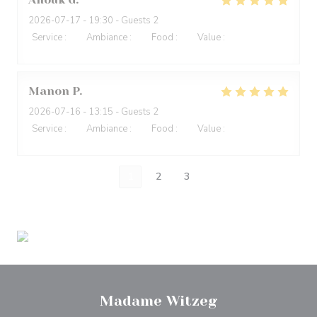
2026-07-17
- 19:30 - Guests 2
Service
:
5
/5
Ambiance
:
5
/5
Food
:
5
/5
Value
:
5
/5
Manon
P
2026-07-16
- 13:15 - Guests 2
Service
:
5
/5
Ambiance
:
5
/5
Food
:
5
/5
Value
:
5
/5
1
2
3
Madame Witzeg