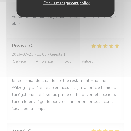
Cookie management policy
Personnel attentif et agréable. Belle sélection variée des
plats.
Pascal
G
2026-07-23
- 18:00 - Guests 1
Service
:
5
/5
Ambiance
:
5
/5
Food
:
4
/5
Value
:
4
/5
Je recommande chaudement le restaurant Madame
Witzeg: j'y ai été très bien accueilli, j'ai apprécié le menu.
J'ai également été séduit par le cadre ouvert et spacieux.
J'ai eu le privilège de pouvoir manger en terrasse car il
faisait beau temps.
Anouk
G