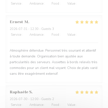
Service
:
4
/5
Ambiance
:
3
/5
Food
:
5
/5
Value
:
4
/5
Ernest
M
2026-07-31
- 12:30 - Guests 3
Service
:
5
/5
Ambiance
:
5
/5
Food
:
5
/5
Value
:
4
/5
Atmosphère détendue. Personnel très souriant et attentif
à toute demande. Organisation bien ajustée aux
particularités des serveurs. Assiettes à bords relevés très
commodes pour un client mal voyant. Choix de plats varié
sans être exagérément extensif.
Raphaèle
S
2026-07-30
- 12:00 - Guests 2
Service
:
5
/5
Ambiance
:
5
/5
Food
:
5
/5
Value
:
5
/5