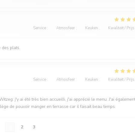
Service
:
5
/5
Atmosfeer
:
5
/5
Keuken
:
5
/5
Kwaliteit / Prijs
 des plats.
Service
:
5
/5
Atmosfeer
:
5
/5
Keuken
:
4
/5
Kwaliteit / Prijs
: j'y ai été très bien accueilli, j'ai apprécié le menu. J'ai égalemen
vilège de pouvoir manger en terrasse car il faisait beau temps.
1
2
3