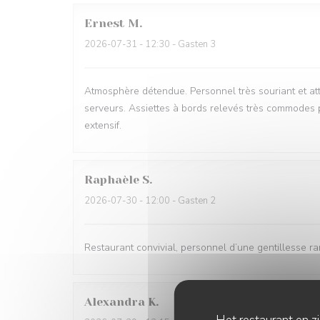
Ernest
M
2026-07-31
- 12:30 - Gasten 3
Atmosphère détendue. Personnel très souriant et att
serveurs. Assiettes à bords relevés très commodes p
extensif.
Raphaèle
S
2026-07-30
- 12:00 - Gasten 2
Restaurant convivial, personnel d’une gentillesse rar
Alexandra
K