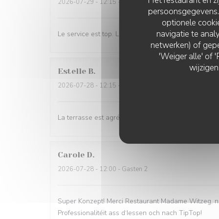
Het restaurant en z
2026-07-29
- 12:15 - Gasten 4
persoonsgegevens. '
optionele cook
navigatie te analy
Le service est top. Les serveurs sont naturels et c'e
netwerken) of gepe
'Weiger alle' of
wijzigen
Estelle
B
2026-07-28
- 12:15 - Gasten 3
La terrasse est agréable et l'accueil convivial. No
Carole
D
2026-07-28
- 12:00 - Gasten 2
Super Konzept! Merci Restaurant Madame Witzeg, ni
Professionalitéit ass d‘Iessen och nach TipTop!