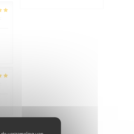
:
4
/5
:
5
/5