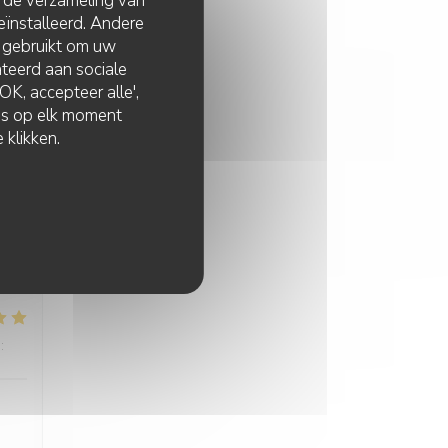
t de verzameling van
:
4
/5
eïnstalleerd. Andere
 gebruikt om uw
lateerd aan sociale
K, accepteer alle',
zes op elk moment
 klikken.
:
4
/5
:
5
/5