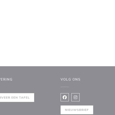
VERING
VOLG ONS
 venster))
RVEER EEN TAFEL
Facebook ((opent in een nie
Instagram ((opent in e
NIEUWSBRIEF