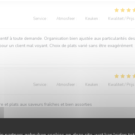
Service
:
5
/5
Atmosfeer
:
5
/5
Keuken
:
5
/5
Kwaliteit / Prijs
entif à toute demande. Organisation bien ajustée aux particularités des
our un client mal voyant. Choix de plats varié sans être exagérément
Service
:
5
/5
Atmosfeer
:
5
/5
Keuken
:
5
/5
Kwaliteit / Prijs
e et plats aux saveurs fraîches et bien assorties