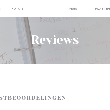
S
FOTO'S
BEOORDELINGEN
PERS
PLATTE
((OPENT IN EEN
((OPENT IN 
Reviews
ASTBEOORDELINGEN