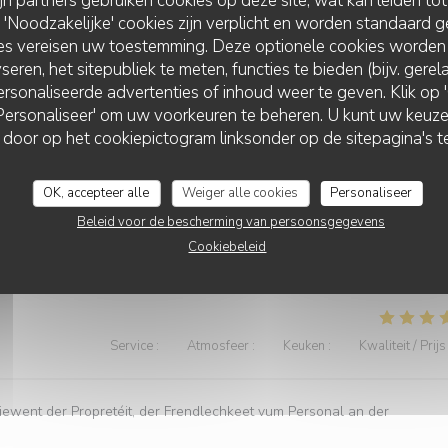
ijn partners gebruiken cookies op deze site, wat kan leiden to
Service
:
5
/5
Atmosfeer
:
4
/5
Keuken
:
4
/5
Kwaliteit / Prijs
Noodzakelijke' cookies zijn verplicht en worden standaard g
ies vereisen uw toestemming. Deze optionele cookies worden
seren, het sitepubliek te meten, functies te bieden (bijv. gere
st sympathique.
rsonaliseerde advertenties of inhoud weer te geven. Klik op 'O
 'Personaliseer' om uw voorkeuren te beheren. U kunt uw keu
 door op het cookiepictogram linksonder op de sitepagina's te
Service
:
4
/5
Atmosfeer
:
4
/5
Keuken
:
4
/5
Kwaliteit / Prijs
OK, accepteer alle
Weiger alle cookies
Personaliseer
Beleid voor de bescherming van persoonsgegevens
us avons passé un bon moment entre collègues.
Cookiebeleid
Service
:
5
/5
Atmosfeer
:
5
/5
Keuken
:
5
/5
Kwaliteit / Prijs
ewent der Propretéit, der Frendlechkeet vum Personal an der