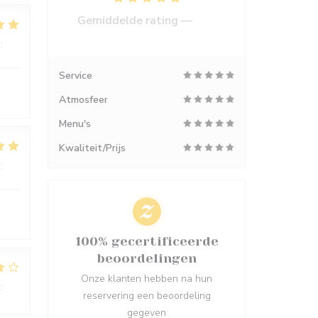
Gemiddelde rating —
554
reviews
:
5
/5
Service
Atmosfeer
Menu's
Kwaliteit/Prijs
:
5
/5
100% gecertificeerde
beoordelingen
Onze klanten hebben na hun
:
4
/5
reservering een beoordeling
gegeven