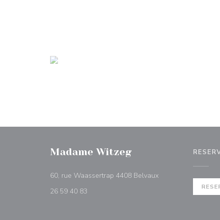
Madame Witzeg
RESER
((opent in een nieuw
60, rue Waassertrap 4408 Belvaux
RESE
26 59 40 83