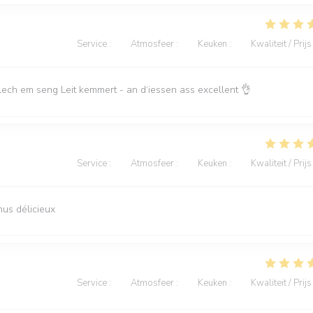
Service
:
5
/5
Atmosfeer
:
5
/5
Keuken
:
5
/5
Kwaliteit / Prijs
lech em seng Leit kemmert - an d‘iessen ass excellent 👌
Service
:
5
/5
Atmosfeer
:
5
/5
Keuken
:
5
/5
Kwaliteit / Prijs
nus délicieux
Service
:
4
/5
Atmosfeer
:
3
/5
Keuken
:
5
/5
Kwaliteit / Prijs