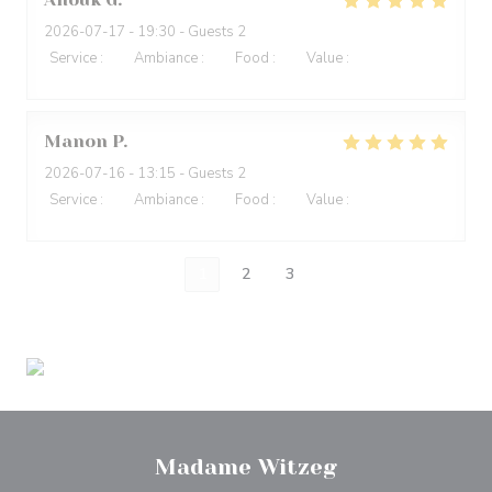
2026-07-17
- 19:30 - Guests 2
Service
:
5
/5
Ambiance
:
5
/5
Food
:
5
/5
Value
:
5
/5
Manon
P
2026-07-16
- 13:15 - Guests 2
Service
:
5
/5
Ambiance
:
5
/5
Food
:
5
/5
Value
:
5
/5
1
2
3
Madame Witzeg