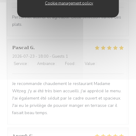
Cookie management policy
Personnel attentif et agréable. Belle sélection variée des
plats.
Pascal
G
2026-07-23
- 18:00 - Guests 1
Service
:
5
/5
Ambiance
:
5
/5
Food
:
4
/5
Value
:
4
/5
Je recommande chaudement le restaurant Madame
Witzeg: j'y ai été très bien accueilli, j'ai apprécié le menu.
J'ai également été séduit par le cadre ouvert et spacieux.
J'ai eu le privilège de pouvoir manger en terrasse car il
faisait beau temps.
Anouk
G