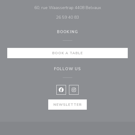
((opens in a new
60, rue Waassertrap 4408 Belvaux
26 59 40 83
BOOKING
BOOK A TABLE
FOLLOW US
Facebook ((opens in a new window
Instagram ((opens in a new w
NEWSLETTER