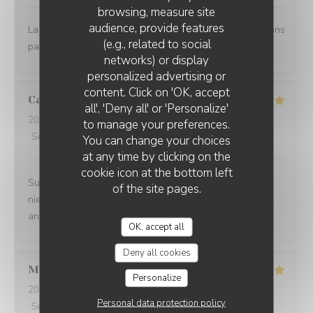
browsing, measure site
audience, provide features
La terrasse est agréable et l'accueil convivial. Nous avons
(e.g., related to social
passé un bon moment entre collègues.
networks) or display
personalized advertising or
content. Click on 'OK, accept
Carole
D
all', 'Deny all' or 'Personalize'
2026-07-28
- 12:00 - Guests 2
to manage your preferences.
Service
:
5
/5
Ambiance
:
5
/5
Food
:
5
/5
Value
:
5
/5
You can change your choices
at any time by clicking on the
cookie icon at the bottom left
Super Konzept! Merci Restaurant Madame Witzeg,
of the site pages.
niewent der Propretéit, der Frendlechkeet vum Personal
an der Professionalitéit ass d‘Iessen och nach TipTop!
OK, accept all
Deny all cookies
Mireille
Z
Personalize
2026-07-27
- 12:30 - Guests 2
Personal data protection policy
Service
:
5
/5
Ambiance
:
5
/5
Food
:
5
/5
Value
:
5
/5