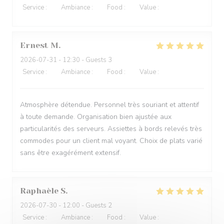
Service
:
4
/5
Ambiance
:
3
/5
Food
:
5
/5
Value
:
4
/5
Ernest
M
2026-07-31
- 12:30 - Guests 3
Service
:
5
/5
Ambiance
:
5
/5
Food
:
5
/5
Value
:
4
/5
Atmosphère détendue. Personnel très souriant et attentif
à toute demande. Organisation bien ajustée aux
particularités des serveurs. Assiettes à bords relevés très
commodes pour un client mal voyant. Choix de plats varié
sans être exagérément extensif.
Raphaèle
S
2026-07-30
- 12:00 - Guests 2
Service
:
5
/5
Ambiance
:
5
/5
Food
:
5
/5
Value
:
5
/5