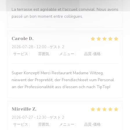
La terrasse est agréable et l'accueil convivial. Nous avons
passé un bon moment entre collègues.
Carole
D
2026-07-28
- 12:00 - ゲスト 2
サービス
:
5
/5
雰囲気
:
5
/5
メニュー
:
5
/5
品質-価格
:
5
/5
Super Konzept! Merci Restaurant Madame Witzeg,
niewent der Propretéit, der Frendlechkeet vum Personal
an der Professionalitéit ass d‘Iessen och nach TipTop!
Mireille
Z
2026-07-27
- 12:30 - ゲスト 2
サービス
:
5
/5
雰囲気
:
5
/5
メニュー
:
5
/5
品質-価格
:
5
/5