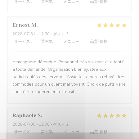
サービス
:
4
/5
雰囲気
:
3
/5
メニュー
:
5
/5
品質-価格
:
4
/5
Ernest
M
2026-07-31
- 12:30 - ゲスト 3
サービス
:
5
/5
雰囲気
:
5
/5
メニュー
:
5
/5
品質-価格
:
4
/5
Atmosphère détendue. Personnel très souriant et attentif
à toute demande. Organisation bien ajustée aux
particularités des serveurs. Assiettes à bords relevés très
commodes pour un client mal voyant. Choix de plats varié
sans être exagérément extensif.
Raphaèle
S
2026-07-30
- 12:00 - ゲスト 2
サービス
:
5
/5
雰囲気
:
5
/5
メニュー
:
5
/5
品質-価格
:
5
/5