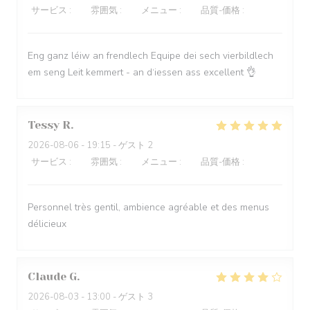
サービス
:
5
/5
雰囲気
:
5
/5
メニュー
:
5
/5
品質-価格
:
5
/5
Eng ganz léiw an frendlech Equipe dei sech vierbildlech
em seng Leit kemmert - an d‘iessen ass excellent 👌
Tessy
R
2026-08-06
- 19:15 - ゲスト 2
サービス
:
5
/5
雰囲気
:
5
/5
メニュー
:
5
/5
品質-価格
:
5
/5
Personnel très gentil, ambience agréable et des menus
délicieux
Claude
G
2026-08-03
- 13:00 - ゲスト 3