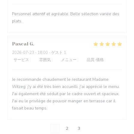
Personnel attentif et agréable. Belle sélection variée des
plats.
Pascal
G
2026-07-23
- 18:00 - ゲスト 1
サービス
:
5
/5
雰囲気
:
5
/5
メニュー
:
4
/5
品質-価格
:
4
/5
Je recommande chaudement le restaurant Madame
Witzeg: j'y ai été très bien accueilli, j'ai apprécié le menu.
J'ai également été séduit par le cadre ouvert et spacieux.
J'ai eu le privilège de pouvoir manger en terrasse car il
faisait beau temps.
1
2
3