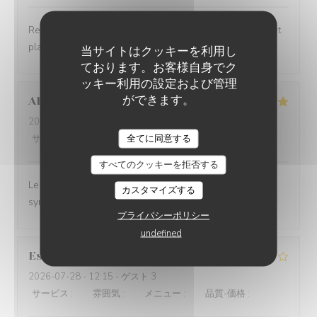
Restaurant convivial, personnel d’une gentillesse rare et
plats aux saveurs fraîches et bien assorties
当サイトはクッキーを利用し
ております。お客様自身でク
ッキー利用の設定および管理
ができます。
Alexandra
K
2026-07-29
- 12:15 - ゲスト 4
全てに同意する
サービス
:
5
/5
雰囲気
:
4
/5
メニュー
:
4
/5
品質-価格
:
4
/5
すべてのクッキーを拒否する
Le service est top. Les serveurs sont naturels et c'est
カスタマイズする
sympathique.
プライバシーポリシー
undefined
Estelle
B
2026-07-28
- 12:15 - ゲスト 3
サービス
:
4
/5
雰囲気
:
4
/5
メニュー
:
4
/5
品質-価格
:
4
/5