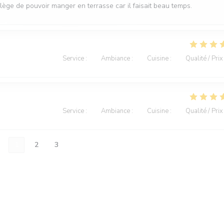
vilège de pouvoir manger en terrasse car il faisait beau temps.
Service
:
5
/5
Ambiance
:
5
/5
Cuisine
:
5
/5
Qualité / Prix
Service
:
5
/5
Ambiance
:
5
/5
Cuisine
:
5
/5
Qualité / Prix
1
2
3