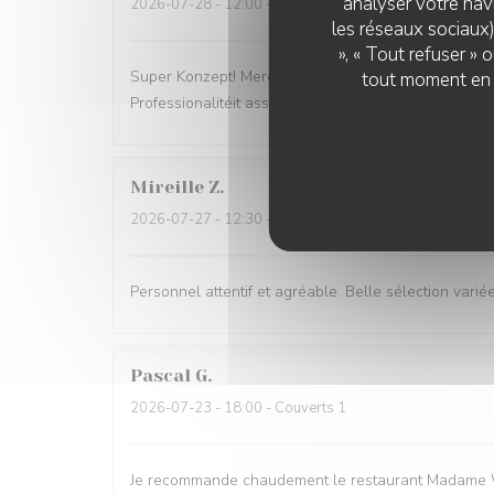
analyser votre navi
2026-07-28
- 12:00 - Couverts 2
les réseaux sociaux)
», « Tout refuser »
Super Konzept! Merci Restaurant Madame Witzeg, ni
tout moment en c
Professionalitéit ass d‘Iessen och nach TipTop!
Mireille
Z
2026-07-27
- 12:30 - Couverts 2
Personnel attentif et agréable. Belle sélection variée
Pascal
G
2026-07-23
- 18:00 - Couverts 1
Je recommande chaudement le restaurant Madame Witzeg