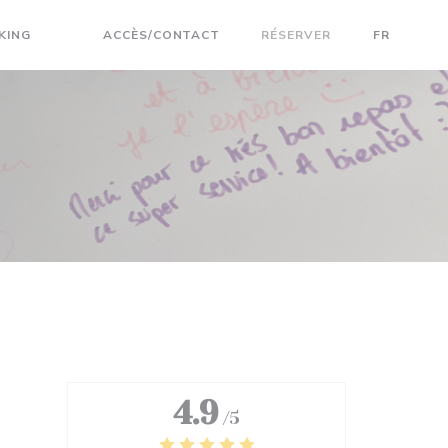
KING
ACCÈS/CONTACT
RÉSERVER
FR
((OUVRE UNE NOUVELLE FENÊTRE))
((OUVRE UNE NOUVELLE FENÊTRE))
4.9
/5