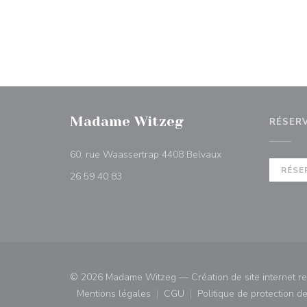
Madame Witzeg
RÉSER
((ouvre une nouvelle
60, rue Waassertrap 4408 Belvaux
RÉSE
26 59 40 83
© 2026 Madame Witzeg — Création de site internet r
Mentions légales
CGU
Politique de protection 
((ouvre une nouvelle fenêtre))
((ouvre une nouvelle fenêtre)