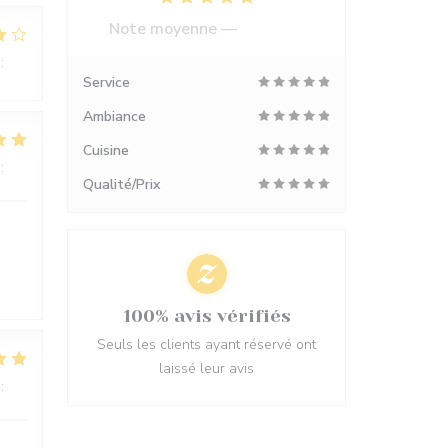
Note moyenne —
554 avis
:
4
/5
Service
Ambiance
Cuisine
:
4
/5
Qualité/Prix
100% avis vérifiés
Seuls les clients ayant réservé ont
laissé leur avis
:
5
/5