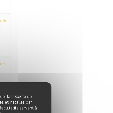
:
4
/5
:
4
/5
quer la collecte de
s et installés par
facultatifs servent à