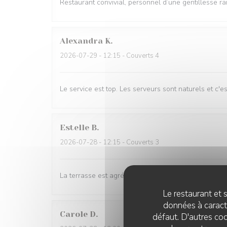
Restaurant convivial, personnel d’une gentillesse rar
Alexandra
K
2026-07-29
- 12:15 - Couverts 4
Le service est top. Les serveurs sont naturels et c'e
Estelle
B
2026-07-28
- 12:15 - Couverts 3
La terrasse est agréable et l'accueil convivial. No
Le restaurant et s
données à caractè
Carole
D
défaut. D'autres coo