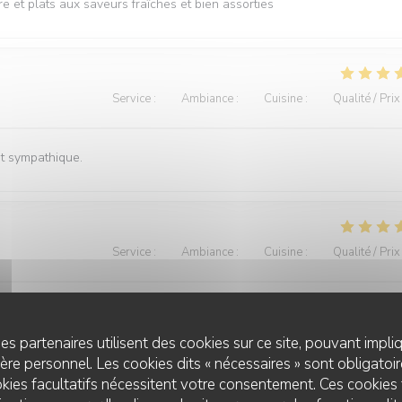
e et plats aux saveurs fraîches et bien assorties
Service
:
5
/5
Ambiance
:
4
/5
Cuisine
:
4
/5
Qualité / Prix
st sympathique.
Service
:
4
/5
Ambiance
:
4
/5
Cuisine
:
4
/5
Qualité / Prix
us avons passé un bon moment entre collègues.
es partenaires utilisent des cookies sur ce site, pouvant impli
re personnel. Les cookies dits « nécessaires » sont obligatoire
kies facultatifs nécessitent votre consentement. Ces cookies 