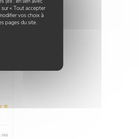
s (ex : en lien avec
:
5
/5
z sur « Tout accepter
modifier vos choix à
es pages du site.
:
5
/5
:
4
/5
t été