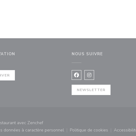
VATION
NOUS SUIVRE
 fenêtre))
RVER
Facebook ((ouvre une nouvel
Instagram ((ouvre une 
NEWSLETTER
((ouvre une nouvelle fenêtre))
estaurant avec
Zenchef
des données à caractère personnel
Politique de cookies
Accessibilit
)
((ouvre une nouvelle fenêtre))
((ouvre une nouvelle fe
((ouv