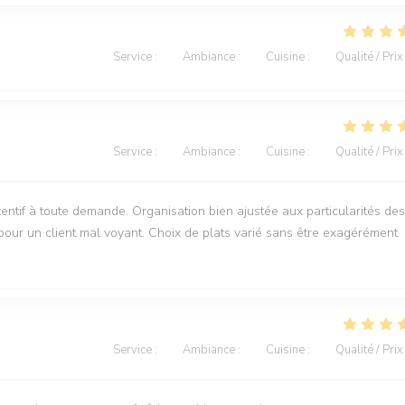
Service
:
4
/5
Ambiance
:
3
/5
Cuisine
:
5
/5
Qualité / Prix
Service
:
5
/5
Ambiance
:
5
/5
Cuisine
:
5
/5
Qualité / Prix
entif à toute demande. Organisation bien ajustée aux particularités des
our un client mal voyant. Choix de plats varié sans être exagérément
Service
:
5
/5
Ambiance
:
5
/5
Cuisine
:
5
/5
Qualité / Prix