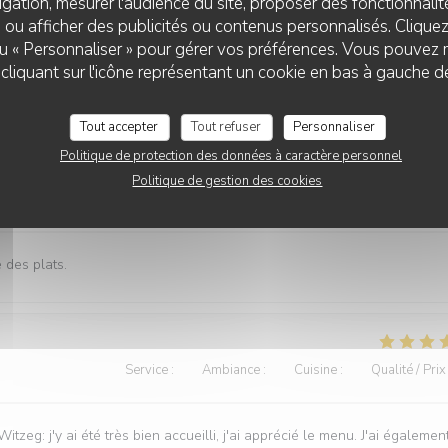
gation, mesurer l'audience du site, proposer des fonctionnalité
Service
:
5
/5
Ambiance
:
5
/5
Cuisine
:
5
/5
Qualité / Prix
 ou afficher des publicités ou contenus personnalisés. Clique
 ou « Personnaliser » pour gérer vos préférences. Vous pouvez 
ewent der Propretéit, der Frendlechkeet vum Personal an der
liquant sur l'icône représentant un cookie en bas à gauche d
Tout accepter
Tout refuser
Personnaliser
Politique de protection des données à caractère personnel
Politique de gestion des cookies
Service
:
5
/5
Ambiance
:
5
/5
Cuisine
:
5
/5
Qualité / Prix
 des plats.
Service
:
5
/5
Ambiance
:
5
/5
Cuisine
:
4
/5
Qualité / Prix
: j'y ai été très bien accueilli, j'ai apprécié le menu. J'ai égalemen