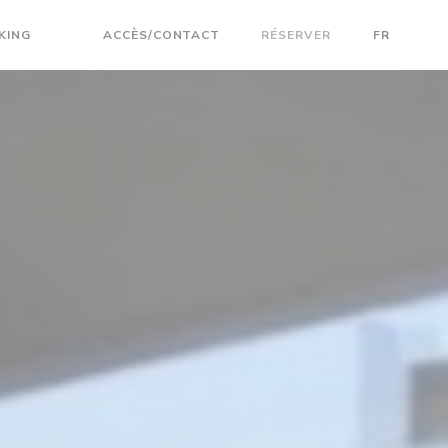
KING
ACCÈS/CONTACT
RÉSERVER
FR
((OUVRE UNE NOUVELLE FENÊTRE))
((OUVRE UNE NOUVELLE FENÊTRE))