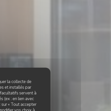
quer la collecte de
s et installés par
facultatifs servent à
s (ex : en lien avec
z sur « Tout accepter
modifier vos choix à