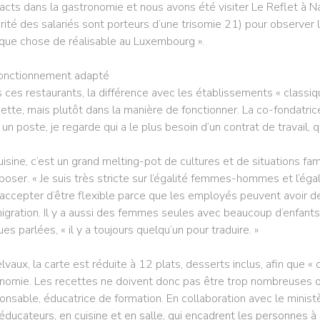
acts dans la gastronomie et nous avons été visiter Le Reflet à Nan
rité des salariés sont porteurs d’une trisomie 21) pour observer l
que chose de réalisable au Luxembourg ».
onctionnement adapté
 ces restaurants, la différence avec les établissements « classiqu
siette, mais plutôt dans la manière de fonctionner. La co-fondatric
 un poste, je regarde qui a le plus besoin d’un contrat de travail, qu
uisine, c’est un grand melting-pot de cultures et de situations fami
oser. « Je suis très stricte sur l’égalité femmes-hommes et l’égalit
 accepter d’être flexible parce que les employés peuvent avoir 
migration. Il y a aussi des femmes seules avec beaucoup d’enfants
ues parlées, « il y a toujours quelqu’un pour traduire. »
lvaux, la carte est réduite à 12 plats, desserts inclus, afin que « 
nomie. Les recettes ne doivent donc pas être trop nombreuses ou
onsable, éducatrice de formation. En collaboration avec le ministè
éducateurs, en cuisine et en salle, qui encadrent les personnes à 