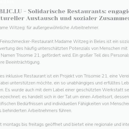
06/2025
BLIC.LU - Solidarische Restaurants: engag
ltureller Austausch und sozialer Zusamme
me Witzeg: für außergewöhnliche Arbeitnehmer.
Feinschmecker-Restaurant Madame Witzeg in Beles ist ein sozia
ertung des häufig unterschätzten Potenzials von Menschen mi
Namen Trisomie 21, gefördert wird. Ein großer Teil des Persona
re Beeinträchtigung.
es inklusive Restaurant ist ein Projekt von Trisomie 21, eine Ver
abei unterstützen möchte, ein so unabhängiges und erfülltes Leb
en. Es wurde auch mit dem Label einer geschützten Werkstatt sei
ezeichnet: es handelt sich in der Tat um einen Arbeitsort, desse
ifischen Bedürfnissen und individuellen Fähigkeiten von Mensche
s behinderten Arbeitnehmers führen.
st montags bis freitags geöffnet und bietet eine regionale und in