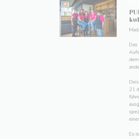
10/
PU
ku
Mada
Das 
Aufw
dem 
ande
Dies
21 d
führ
ausg
spez
eine
Es i