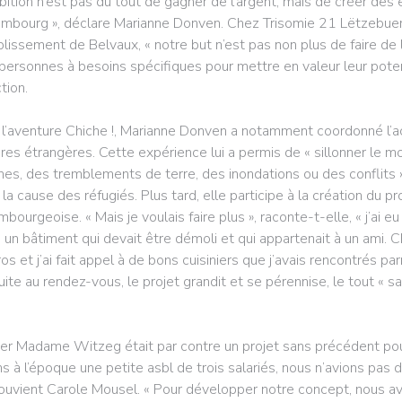
bition n’est pas du tout de gagner de l’argent, mais de créer des 
mbourg », déclare Marianne Donven. Chez Trisomie 21 Lëtzebuerg,
ablissement de Belvaux, « notre but n’est pas non plus de faire de l
personnes à besoins spécifiques pour mettre en valeur leur poten
tion.
 l’aventure Chiche !, Marianne Donven a notamment coordonné l’ac
ires étrangères. Cette expérience lui a permis de « sillonner le mon
nes, des tremblements de terre, des inondations ou des conflits 
 la cause des réfugiés. Plus tard, elle participe à la création du p
mbourgeoise. « Mais je voulais faire plus », raconte-t-elle, « j’ai e
 un bâtiment qui devait être démoli et qui appartenait à un ami. C
ros et j’ai fait appel à de bons cuisiniers que j’avais rencontrés pa
uite au rendez-vous, le projet grandit et se pérennise, le tout « s
er Madame Witzeg était par contre un projet sans précédent po
ns à l’époque une petite asbl de trois salariés, nous n’avions pas d
ouvient Carole Mousel. « Pour développer notre concept, nous av