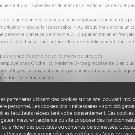
niquement pour surveiller et donner des directions, ce ne sont pas 
us de la question des langues, « nous employons souvent des pe
unication », ajoute la responsable. « Au début, nous avions un cuis
ne personne porteuse de trisomie 21 qui parlait italien et françai
tionné ! C’est aussi tout l’intérêt de notre établissement, tout est
plus grande d’estime de soi et moins de préjugés
 employé chez Chiche ! ou Madame Witzeg représente bien plus 
 les réfugiés, les migrants ou les personnes à besoins spécifique
es font un même constat.
e l’observe Carole Mousel, « cela leur apporte de la fierté et une
es partenaires utilisent des cookies sur ce site, pouvant impli
cquérant de nouvelles compétences et en les transmettant à d’a
re personnel. Les cookies dits « nécessaires » sont obligatoire
responsabilités. « Nous engageons des gens qui peuvent être gr
kies facultatifs nécessitent votre consentement. Ces cookies 
idien imposé par le travail les aide énormément à surmonter ce qu
gation, mesurer l'audience du site, proposer des fonctionnalité
en. « Ça leur donne une perspective d’avenir, la possibilité de p
 ou afficher des publicités ou contenus personnalisés. Clique
ortir d’un foyer et d’accéder à un domicile. Pour certains c’est ce 
 ou « Personnaliser » pour gérer vos préférences. Vous pouvez 