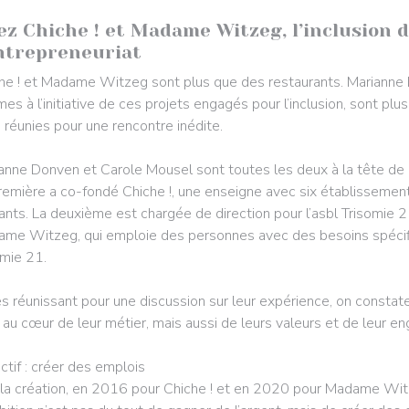
07/2025
ez Chiche ! et Madame Witzeg, l’inclusion 
entrepreneuriat
he ! et Madame Witzeg sont plus que des restaurants. Marianne 
es à l’initiative de ces projets engagés pour l’inclusion, sont pl
a réunies pour une rencontre inédite.
anne Donven et Carole Mousel sont toutes les deux à la tête de
remière a co-fondé Chiche !, une enseigne avec six établisseme
ants. La deuxième est chargée de direction pour l’asbl Trisomie
me Witzeg, qui emploie des personnes avec des besoins spéci
omie 21.
es réunissant pour une discussion sur leur expérience, on constate v
 au cœur de leur métier, mais aussi de leurs valeurs et de leur 
ctif : créer des emplois
la création, en 2016 pour Chiche ! et en 2020 pour Madame Witze