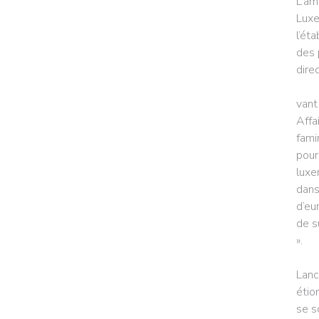
L’am
Luxe
l’ét
des 
direc
vant
Affa
fami
pour
luxe
dans
d’eu
de s
».
Lanc
étio
se s