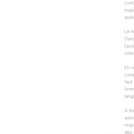
cont
majo
quel
Un f
Dans
l’as
crée
En c
comp
faut
l’im
lang
À Be
auto
resp
des 