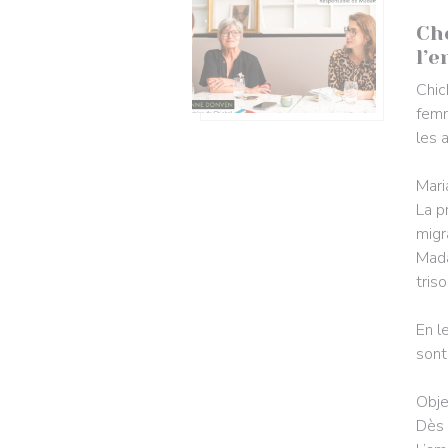
11/
Ch
l’
Chic
femm
les 
Mari
La p
migr
Mada
tris
En l
sont
Obje
Dès 