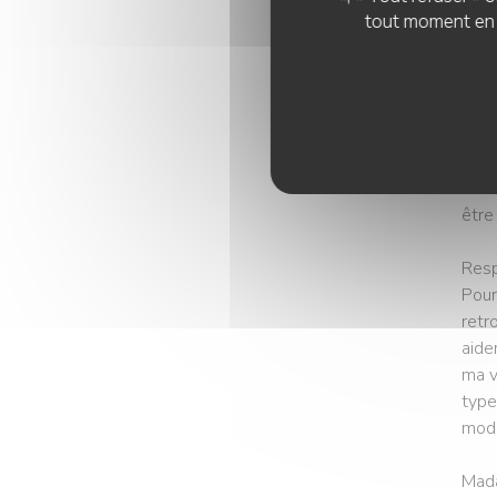
pour
tout moment en c
Et l
sont
peuv
de d
par 
sens
être 
Resp
Pour
retr
aide
ma v
type
mode
Mada