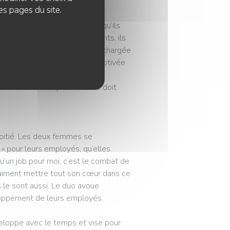
es pages du site.
it : « Je dis à mes employés qu’ils
n bon contact avec nos clients, ils
utter contre les préjugés. » La chargée
isite chez nous est souvent motivée
 a plu. Le but est aussi de
it être visible et personne ne doit
moitié. Les deux femmes se
e » pour leurs employés, qu’elles
u’un job pour moi, c’est le combat de
vraiment mettre tout son cœur dans ce
s le sont aussi. Le duo avoue
eloppement de leurs employés.
eloppe avec le temps et vise pour