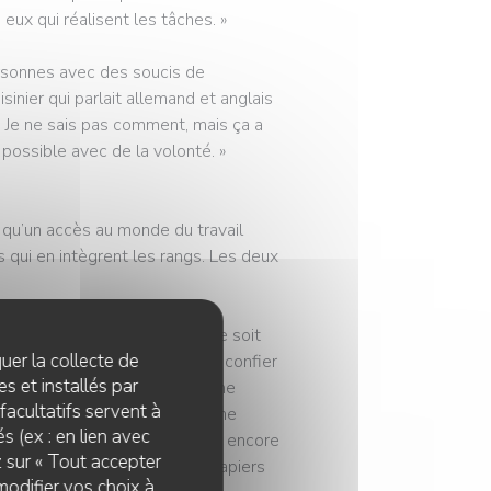
eux qui réalisent les tâches. »
rsonnes avec des soucis de
inier qui parlait allemand et anglais
s. Je ne sais pas comment, mais ça a
 possible avec de la volonté. »
qu’un accès au monde du travail
s qui en intègrent les rangs. Les deux
 vraie estime de soi », que ce soit
quer la collecte de
utres ou encore en se voyant confier
s et installés par
avement traumatisés, le rythme
facultatifs servent à
’ils ont vécu », ajoute Marianne
s (ex : en lien avec
rendre soin de leurs enfants ou encore
z sur « Tout accepter
qui leur a permis d’avoir des papiers
modifier vos choix à