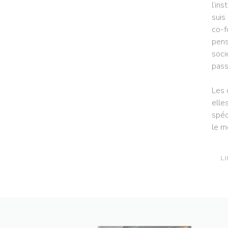
l’ins
suis
co-f
pens
soci
passe
Les 
elle
spéc
le m
LI