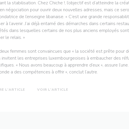
tant la stabilisation. Chez Chiche !, l’objectif est d’atteindre la cr
 en négociation pour ouvrir deux nouvelles adresses, mais ce sero
ondatrice de l’enseigne libanaise. « C’est une grande responsabilité
er à l’avenir. J’ai déjà entamé des démarches dans certains resta
étés dans lesquelles certains de nos plus anciens employés sont 
r le relais. »
deux femmes sont convaincues que « la société est prête pour d
s invitent les entreprises luxembourgeoises à embaucher des ré
ifiques. « Nous avons beaucoup à apprendre d’eux », assure l’une. 
onde a des compétences à offrir », conclut l’autre.
((OUVRE UNE NOUVELLE FENÊTRE))
((OUVRE UNE NOUVELLE FENÊT
RE L'ARTICLE
VOIR L'ARTICLE