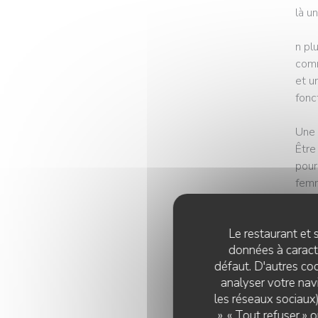
là u
n pl
comm
et u
fonc
Une 
Être
pour
femm
Comm
Le restaurant et s
en a
données à caractè
des 
défaut. D'autres coo
quot
analyser votre navi
Donv
les réseaux sociaux)
de s
», « Tout refuser »