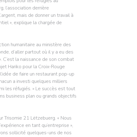
emplois pour les réfugiés au
 l’association derrière
’argent, mais de donner un travail à
tiel », explique la chargée de
tion humanitaire au ministère des
de, d’aller partout où il y a eu des
». C’est la naissance de son combat
rojet Hariko pour la Croix-Rouge
u l’idée de faire un restaurant pop-up
hacun a investi quelques milliers
rmi les réfugiés. » Le succès est tout
ans business plan ou grands objectifs
ur Trisomie 21 Lëtzebuerg. « Nous
’expérience en tant qu’entreprise »,
ons sollicité quelques-uns de nos