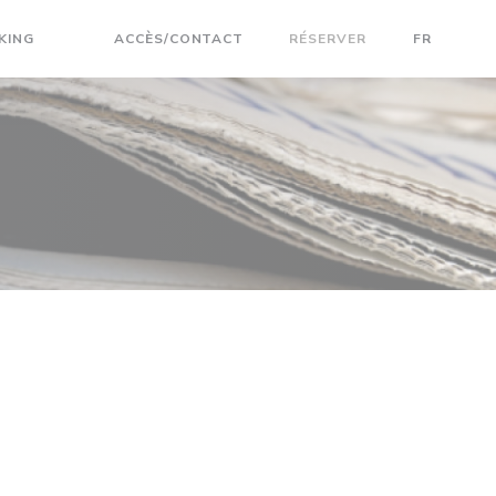
KING
ACCÈS/CONTACT
RÉSERVER
FR
((OUVRE UNE NOUVELLE FENÊTRE))
((OUVRE UNE NOUVELLE FENÊTRE))