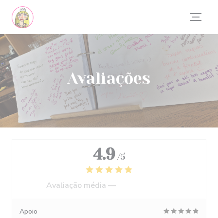
Painel de Gerenciamento de Cookies
Avaliações
4.9
/5
Avaliação média —
556 avaliações
Apoio