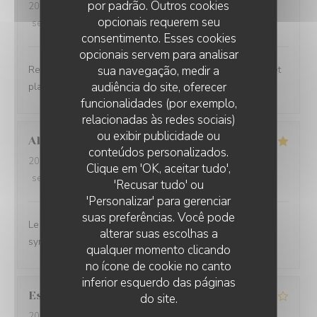
por padrão. Outros cookies
2026-07-30
- 12:00 - guests 2
opcionais requerem seu
service
:
5
/5
ambience
:
5
/5
menu
:
5
/5
quality_price
:
5
/5
consentimento. Esses cookies
opcionais servem para analisar
Restaurant convivial, personnel d’une gentillesse rare et
sua navegação, medir a
audiência do site, oferecer
plats aux saveurs fraîches et bien assorties
funcionalidades (por exemplo,
relacionadas às redes sociais)
ou exibir publicidade ou
Alexandra
K
conteúdos personalizados.
2026-07-29
- 12:15 - guests 4
Clique em 'OK, aceitar tudo',
service
:
5
/5
ambience
:
4
/5
menu
:
4
/5
quality_price
:
4
/5
'Recusar tudo' ou
'Personalizar' para gerenciar
suas preferências. Você pode
Le service est top. Les serveurs sont naturels et c'est
alterar suas escolhas a
sympathique.
qualquer momento clicando
no ícone de cookie no canto
inferior esquerdo das páginas
Estelle
B
do site.
2026-07-28
- 12:15 - guests 3