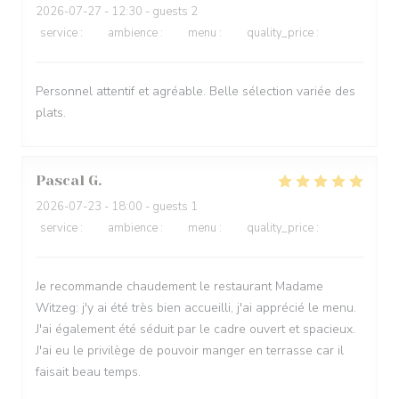
2026-07-27
- 12:30 - guests 2
service
:
5
/5
ambience
:
5
/5
menu
:
5
/5
quality_price
:
5
/5
Personnel attentif et agréable. Belle sélection variée des
plats.
Pascal
G
2026-07-23
- 18:00 - guests 1
service
:
5
/5
ambience
:
5
/5
menu
:
4
/5
quality_price
:
4
/5
Je recommande chaudement le restaurant Madame
Witzeg: j'y ai été très bien accueilli, j'ai apprécié le menu.
J'ai également été séduit par le cadre ouvert et spacieux.
J'ai eu le privilège de pouvoir manger en terrasse car il
faisait beau temps.