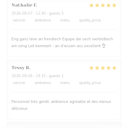
Nathalie
F
2026-08-07
- 12:30 - guests 3
service
:
5
/5
ambience
:
5
/5
menu
:
5
/5
quality_price
:
5
/5
Eng ganz léiw an frendlech Equipe dei sech vierbildlech
em seng Leit kemmert - an d‘iessen ass excellent 👌
Tessy
R
2026-08-06
- 19:15 - guests 2
service
:
5
/5
ambience
:
5
/5
menu
:
5
/5
quality_price
:
5
/5
Personnel très gentil, ambience agréable et des menus
délicieux