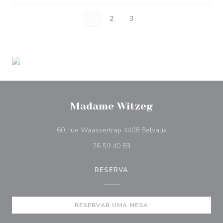
1
2
3
Madame Witzeg
((abre numa nova 
60, rue Waassertrap 4408 Belvaux
26 59 40 83
RESERVA
RESERVAR UMA MESA