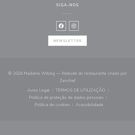
SIGA-NOS
Facebook ((abre numa nova janela))
Instagram ((abre numa nova ja
NEWSLETTER
© 2026 Madame Witzeg — Website do restaurante criado por
((abre numa nova janela))
Zenchef
Aviso Legal
TERMOS DE UTILIZAÇÃO
((abre numa nova janela))
((abre numa nova janela))
Política de proteção de dados pessoais
((abre numa nova janela))
Política de cookies
Acessibilidade
((abre numa nova janela))
((abre numa nova janela