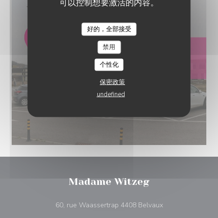
可以控制想要激活的内容。
好的，全部接受
禁用
个性化
保密政策
undefined
Madame Witzeg
((在新窗口中打开))
60, rue Waassertrap 4408 Belvaux