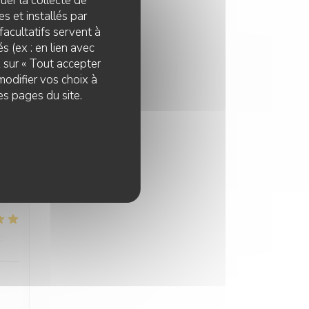
quer la collecte de
:
4
/5
s et installés par
facultatifs servent à
s (ex : en lien avec
z sur « Tout accepter
modifier vos choix à
es pages du site.
:
4
/5
:
5
/5