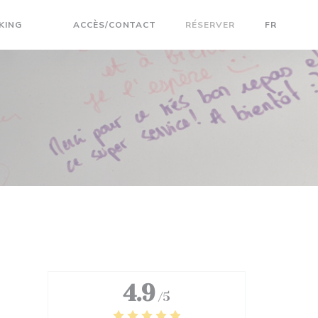
KING
ACCÈS/CONTACT
RÉSERVER
FR
((OUVRE UNE NOUVELLE FENÊTRE))
((OUVRE UNE NOUVELLE FENÊTRE))
4.9
/5