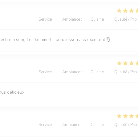
Service
:
5
/5
Ambiance
:
5
/5
Cuisine
:
5
/5
Qualité / Prix
lech em seng Leit kemmert - an d‘iessen ass excellent 👌
Service
:
5
/5
Ambiance
:
5
/5
Cuisine
:
5
/5
Qualité / Prix
nus délicieux
Service
:
4
/5
Ambiance
:
3
/5
Cuisine
:
5
/5
Qualité / Prix