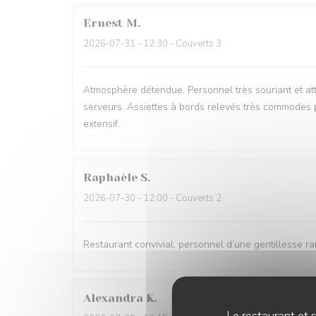
Ernest
M
2026-07-31
- 12:30 - Couverts 3
Atmosphère détendue. Personnel très souriant et att
serveurs. Assiettes à bords relevés très commodes p
extensif.
Raphaèle
S
2026-07-30
- 12:00 - Couverts 2
Restaurant convivial, personnel d’une gentillesse rar
Alexandra
K