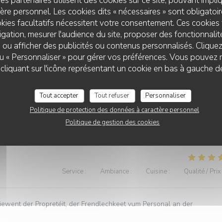
es partenaires utilisent des cookies sur ce site, pouvant impli
Service
:
5
/5
Ambiance
:
4
/5
Cuisine
:
4
/5
Qualité / Prix
re personnel. Les cookies dits « nécessaires » sont obligatoire
kies facultatifs nécessitent votre consentement. Ces cookies 
gation, mesurer l'audience du site, proposer des fonctionnalité
st sympathique.
 ou afficher des publicités ou contenus personnalisés. Clique
 ou « Personnaliser » pour gérer vos préférences. Vous pouvez 
liquant sur l'icône représentant un cookie en bas à gauche d
Service
:
4
/5
Ambiance
:
4
/5
Cuisine
:
4
/5
Qualité / Prix
Tout accepter
Tout refuser
Personnaliser
Politique de protection des données à caractère personnel
us avons passé un bon moment entre collègues.
Politique de gestion des cookies
Service
:
5
/5
Ambiance
:
5
/5
Cuisine
:
5
/5
Qualité / Prix
ewent der Propretéit, der Frendlechkeet vum Personal an der