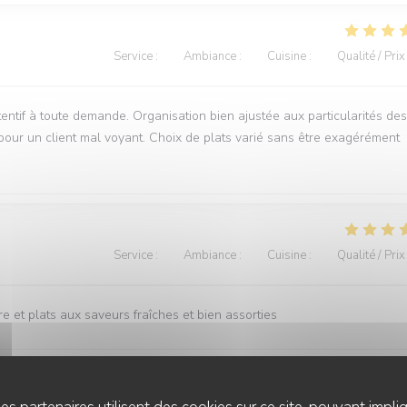
Service
:
5
/5
Ambiance
:
5
/5
Cuisine
:
5
/5
Qualité / Prix
entif à toute demande. Organisation bien ajustée aux particularités des
our un client mal voyant. Choix de plats varié sans être exagérément
Service
:
5
/5
Ambiance
:
5
/5
Cuisine
:
5
/5
Qualité / Prix
e et plats aux saveurs fraîches et bien assorties