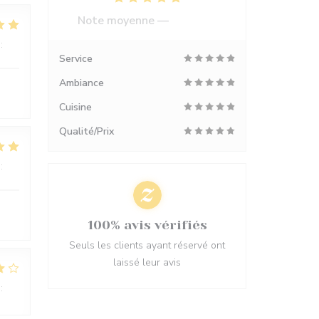
Note moyenne —
556 avis
:
5
/5
Service
Ambiance
Cuisine
Qualité/Prix
:
5
/5
100% avis vérifiés
Seuls les clients ayant réservé ont
laissé leur avis
:
4
/5