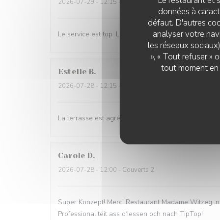
Le restaurant et s
2026-07-29
- 12:15 - Couverts 4
données à caractè
défaut. D'autres coo
analyser votre navi
Le service est top. Les serveurs sont naturels et c'e
les réseaux sociaux)
», « Tout refuser »
tout moment en c
Estelle
B
2026-07-28
- 12:15 - Couverts 3
La terrasse est agréable et l'accueil convivial. No
Carole
D
2026-07-28
- 12:00 - Couverts 2
Super Konzept! Merci Restaurant Madame Witzeg, ni
Professionalitéit ass d‘Iessen och nach TipTop!