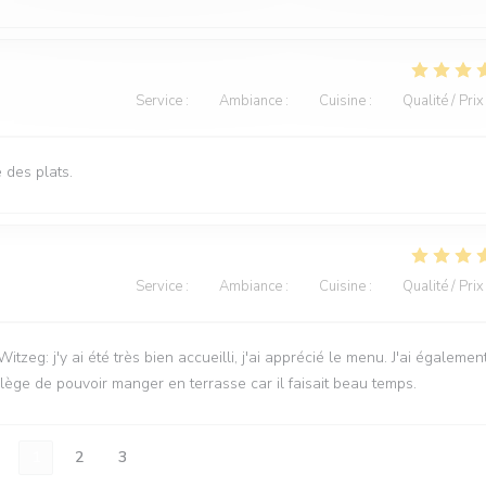
Service
:
5
/5
Ambiance
:
5
/5
Cuisine
:
5
/5
Qualité / Prix
 des plats.
Service
:
5
/5
Ambiance
:
5
/5
Cuisine
:
4
/5
Qualité / Prix
: j'y ai été très bien accueilli, j'ai apprécié le menu. J'ai égalemen
vilège de pouvoir manger en terrasse car il faisait beau temps.
1
2
3