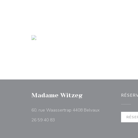
Madame Witzeg
RÉSER
((ouvre une nouvelle
60, rue Waassertrap 4408 Belvaux
RÉSE
26 59 40 83