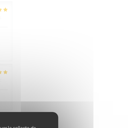
:
4
/5
:
5
/5