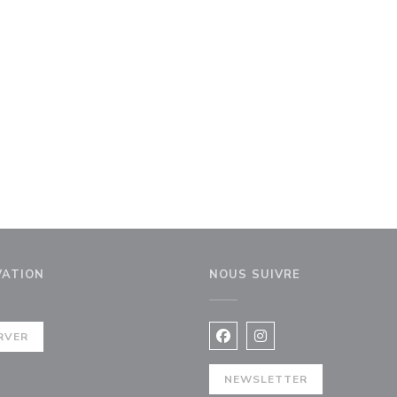
VATION
NOUS SUIVRE
 fenêtre))
RVER
Facebook ((ouvre une nouvel
Instagram ((ouvre une 
NEWSLETTER