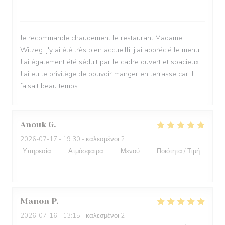
4
/5
Je recommande chaudement le restaurant Madame
Witzeg: j'y ai été très bien accueilli, j'ai apprécié le menu.
J'ai également été séduit par le cadre ouvert et spacieux.
J'ai eu le privilège de pouvoir manger en terrasse car il
faisait beau temps.
Anouk
G
2026-07-17
- 19:30 - καλεσμένοι 2
Υπηρεσία
:
5
/5
Ατμόσφαιρα
:
5
/5
Μενού
:
5
/5
Ποιότητα / Τιμή
:
5
/5
Manon
P
2026-07-16
- 13:15 - καλεσμένοι 2