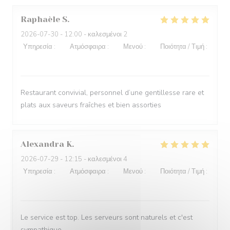
Raphaèle
S
2026-07-30
- 12:00 - καλεσμένοι 2
Υπηρεσία
:
5
/5
Ατμόσφαιρα
:
5
/5
Μενού
:
5
/5
Ποιότητα / Τιμή
:
5
/5
Restaurant convivial, personnel d’une gentillesse rare et
plats aux saveurs fraîches et bien assorties
Alexandra
K
2026-07-29
- 12:15 - καλεσμένοι 4
Υπηρεσία
:
5
/5
Ατμόσφαιρα
:
4
/5
Μενού
:
4
/5
Ποιότητα / Τιμή
:
4
/5
Le service est top. Les serveurs sont naturels et c'est
sympathique.