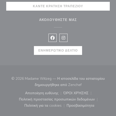
ΚΆΝΤΕ ΚΡΆΤΗΣΗ ΤΡΑΠΕΖΙΟΎ
ΑΚΟΛΟΥΘΉΣΤΕ ΜΑΣ
Facebook ((ανοίγει σε νέο παράθυρ
Instagram ((ανοίγει σε νέο π
ΕΝΗΜΕΡΩΤΙΚΌ ΔΕΛΤΊΟ
© 2026 Madame Witzeg — Η ιστοσελίδα του εστιατορίου
((ανοίγει σε νέο παρά
δημιουργήθηκε από
Zenchef
Αποποίηση ευθύνης
ΌΡΟΙ ΧΡΉΣΗΣ
((ανοίγει σε νέο παράθυρο))
((ανοίγει σε νέο παράθ
Πολιτική προστασίας προσωπικών δεδομένων
((ανοίγει σε νέο παράθυρο))
Πολιτική για τα cookies
Προσβασιμότητα
((ανοίγει σε νέο παράθυρο))
((ανοίγει σε νέο παρά