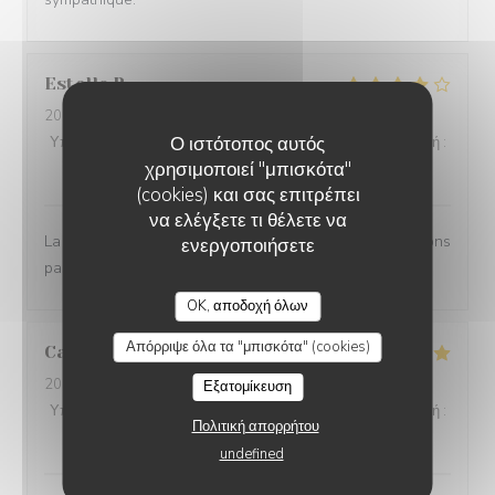
Estelle
B
2026-07-28
- 12:15 - καλεσμένοι 3
Ο ιστότοπος αυτός
Υπηρεσία
:
4
/5
Ατμόσφαιρα
:
4
/5
Μενού
:
4
/5
Ποιότητα / Τιμή
:
χρησιμοποιεί "μπισκότα"
4
/5
(cookies) και σας επιτρέπει
να ελέγξετε τι θέλετε να
La terrasse est agréable et l'accueil convivial. Nous avons
ενεργοποιήσετε
passé un bon moment entre collègues.
OK, αποδοχή όλων
Απόρριψε όλα τα "μπισκότα" (cookies)
Carole
D
2026-07-28
- 12:00 - καλεσμένοι 2
Εξατομίκευση
Υπηρεσία
:
5
/5
Ατμόσφαιρα
:
5
/5
Μενού
:
5
/5
Ποιότητα / Τιμή
:
Πολιτική απορρήτου
5
/5
undefined