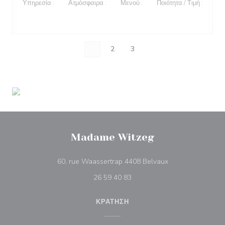
Υπηρεσία
:
5
/5
Ατμόσφαιρα
:
5
/5
Μενού
:
5
/5
Ποιότητα / Τιμή
:
5
/5
1
2
3
Madame Witzeg
((ανοίγει σε νέο 
60, rue Waassertrap 4408 Belvaux
26 59 40 83
ΚΡΆΤΗΣΗ