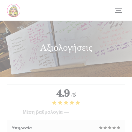
Πίνακας διαχείρισης "Μπισκότων" (Cookies)
Αξιολογήσεις
4.9
/5
Μέση βαθμολογία —
554 αξιολογήσεις
Υπηρεσία