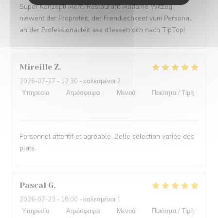
Super Konzept! Merci Restaurant Madame Witzeg,
niewent der Propretéit, der Frendlechkeet vum Personal
an der Professionalitéit ass d‘Iessen och nach TipTop!
Mireille
Z
2026-07-27
- 12:30 - καλεσμένοι 2
Υπηρεσία
:
5
/5
Ατμόσφαιρα
:
5
/5
Μενού
:
5
/5
Ποιότητα / Τιμή
:
5
/5
Personnel attentif et agréable. Belle sélection variée des
plats.
Pascal
G
2026-07-23
- 18:00 - καλεσμένοι 1
Υπηρεσία
:
5
/5
Ατμόσφαιρα
:
5
/5
Μενού
:
4
/5
Ποιότητα / Τιμή
: