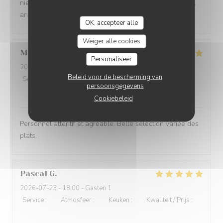
niewent der Propretéit, der Frendlechkeet vum Personal
an der Professionalitéit ass d‘Iessen och nach TipTop!
OK, accepteer alle
Weiger alle cookies
Mireille
Z
Personaliseer
2026-07-27
- 12:30 - Gasten 2
Beleid voor de bescherming van
Service
:
5
/5
Atmosfeer
:
5
/5
Keuken
:
5
/5
Kwaliteit / Prijs
:
persoonsgegevens
5
/5
Cookiebeleid
Personnel attentif et agréable. Belle sélection variée des
plats.
Pascal
G
2026-07-23
- 18:00 - Gasten 1
Service
:
5
/5
Atmosfeer
:
5
/5
Keuken
:
4
/5
Kwaliteit / Prijs
:
4
/5