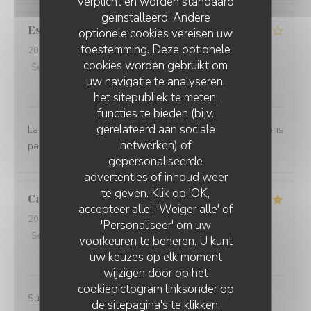
verplicht en worden standaard
geïnstalleerd. Andere
Estelle
B
optionele cookies vereisen uw
toestemming. Deze optionele
2026-07-28
- 12:15 - Gasten 3
cookies worden gebruikt om
Service
:
4
/5
Atmosfeer
:
4
/5
Keuken
:
4
/5
Kwaliteit / Prijs
:
uw navigatie te analyseren,
4
/5
het sitepubliek te meten,
functies te bieden (bijv.
gerelateerd aan sociale
La terrasse est agréable et l'accueil convivial. Nous avons
netwerken) of
passé un bon moment entre collègues.
gepersonaliseerde
advertenties of inhoud weer
te geven. Klik op 'OK,
Carole
D
accepteer alle', 'Weiger alle' of
2026-07-28
- 12:00 - Gasten 2
'Personaliseer' om uw
Service
:
5
/5
Atmosfeer
:
5
/5
Keuken
:
5
/5
Kwaliteit / Prijs
:
voorkeuren te beheren. U kunt
5
/5
uw keuzes op elk moment
wijzigen door op het
cookiepictogram linksonder op
Super Konzept! Merci Restaurant Madame Witzeg,
de sitepagina's te klikken.