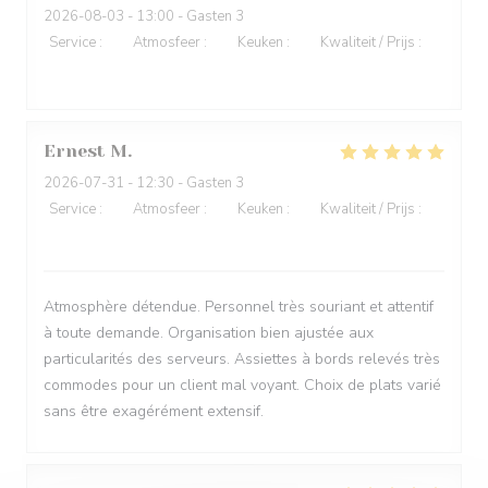
2026-08-03
- 13:00 - Gasten 3
Service
:
4
/5
Atmosfeer
:
3
/5
Keuken
:
5
/5
Kwaliteit / Prijs
:
4
/5
Ernest
M
2026-07-31
- 12:30 - Gasten 3
Service
:
5
/5
Atmosfeer
:
5
/5
Keuken
:
5
/5
Kwaliteit / Prijs
:
4
/5
Atmosphère détendue. Personnel très souriant et attentif
à toute demande. Organisation bien ajustée aux
particularités des serveurs. Assiettes à bords relevés très
commodes pour un client mal voyant. Choix de plats varié
sans être exagérément extensif.