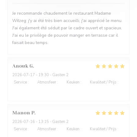
Je recommande chaudement le restaurant Madame
Witzeg: j'y ai été très bien accueilli, j'ai apprécié le menu.
J'ai également été séduit par le cadre ouvert et spacieux.
J'ai eu le privilège de pouvoir manger en terrasse car il
faisait beau temps.
Anouk
G
2026-07-17
- 19:30 - Gasten 2
Service
:
5
/5
Atmosfeer
:
5
/5
Keuken
:
5
/5
Kwaliteit / Prijs
:
5
/5
Manon
P
2026-07-16
- 13:15 - Gasten 2
Service
:
5
/5
Atmosfeer
:
5
/5
Keuken
:
5
/5
Kwaliteit / Prijs
:
5
/5