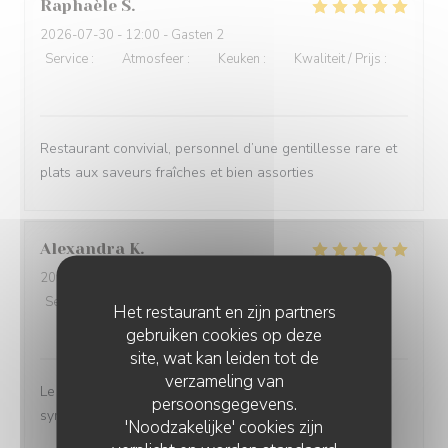
Raphaèle
S
2026-07-30
- 12:00 - Gasten 2
Service
:
5
/5
Atmosfeer
:
5
/5
Keuken
:
5
/5
Kwaliteit / Prijs
:
5
/5
Restaurant convivial, personnel d’une gentillesse rare et
plats aux saveurs fraîches et bien assorties
Alexandra
K
2026-07-29
- 12:15 - Gasten 4
Service
:
5
/5
Atmosfeer
:
4
/5
Keuken
:
4
/5
Kwaliteit / Prijs
:
Het restaurant en zijn partners
4
/5
gebruiken cookies op deze
site, wat kan leiden tot de
verzameling van
Le service est top. Les serveurs sont naturels et c'est
persoonsgegevens.
sympathique.
'Noodzakelijke' cookies zijn