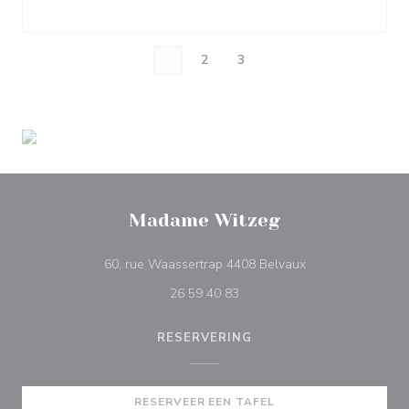
1
2
3
Madame Witzeg
((opent in een nie
60, rue Waassertrap 4408 Belvaux
26 59 40 83
RESERVERING
RESERVEER EEN TAFEL