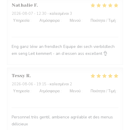
Nathalie
F
2026-08-07
- 12:30 - καλεσμένοι 3
Υπηρεσία
:
5
/5
Ατμόσφαιρα
:
5
/5
Μενού
:
5
/5
Ποιότητα / Τιμή
:
5
/5
Eng ganz léiw an frendlech Equipe dei sech vierbildlech
em seng Leit kemmert - an d‘iessen ass excellent 👌
Tessy
R
2026-08-06
- 19:15 - καλεσμένοι 2
Υπηρεσία
:
5
/5
Ατμόσφαιρα
:
5
/5
Μενού
:
5
/5
Ποιότητα / Τιμή
:
5
/5
Personnel très gentil, ambience agréable et des menus
délicieux