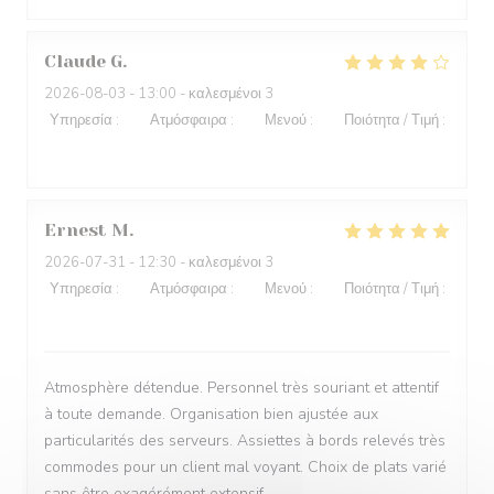
Claude
G
2026-08-03
- 13:00 - καλεσμένοι 3
Υπηρεσία
:
4
/5
Ατμόσφαιρα
:
3
/5
Μενού
:
5
/5
Ποιότητα / Τιμή
:
4
/5
Ernest
M
2026-07-31
- 12:30 - καλεσμένοι 3
Υπηρεσία
:
5
/5
Ατμόσφαιρα
:
5
/5
Μενού
:
5
/5
Ποιότητα / Τιμή
:
4
/5
Atmosphère détendue. Personnel très souriant et attentif
à toute demande. Organisation bien ajustée aux
particularités des serveurs. Assiettes à bords relevés très
commodes pour un client mal voyant. Choix de plats varié
sans être exagérément extensif.