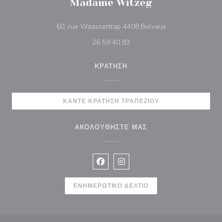
Madame Witzeg
((ανοίγει σε νέο 
60, rue Waassertrap 4408 Belvaux
26 59 40 83
ΚΡΆΤΗΣΗ
ΚΆΝΤΕ ΚΡΆΤΗΣΗ ΤΡΑΠΕΖΙΟΎ
ΑΚΟΛΟΥΘΉΣΤΕ ΜΑΣ
Facebook ((ανοίγει σε νέο παράθυρ
Instagram ((ανοίγει σε νέο π
ΕΝΗΜΕΡΩΤΙΚΌ ΔΕΛΤΊΟ