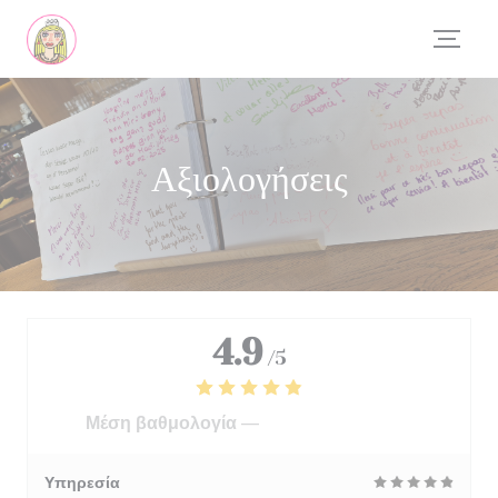
Πίνακας διαχείρισης "Μπισκότων" (Cookies)
Αξιολογήσεις
4.9
/5
Μέση βαθμολογία —
556 αξιολογήσεις
Υπηρεσία