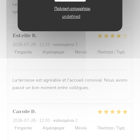
Le service est top. Les serveurs sont naturels et c'est
Πολιτική απορρήτου
sympathique.
undefined
Estelle
B
2026-07-28
- 12:15 - καλεσμένοι 3
Υπηρεσία
:
4
/5
Ατμόσφαιρα
:
4
/5
Μενού
:
4
/5
Ποιότητα / Τιμή
:
4
/5
La terrasse est agréable et l'accueil convivial. Nous avons
passé un bon moment entre collègues.
Carole
D
2026-07-28
- 12:00 - καλεσμένοι 2
Υπηρεσία
:
5
/5
Ατμόσφαιρα
:
5
/5
Μενού
:
5
/5
Ποιότητα / Τιμή
:
5
/5