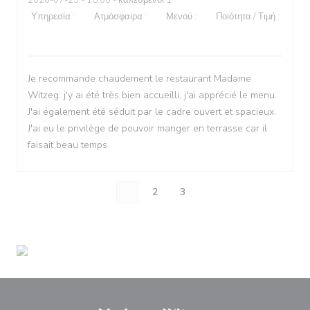
2026-07-23
- 18:00 - καλεσμένοι 1
Υπηρεσία
:
5
/5
Ατμόσφαιρα
:
5
/5
Μενού
:
4
/5
Ποιότητα / Τιμή
:
4
/5
Je recommande chaudement le restaurant Madame
Witzeg: j'y ai été très bien accueilli, j'ai apprécié le menu.
J'ai également été séduit par le cadre ouvert et spacieux.
J'ai eu le privilège de pouvoir manger en terrasse car il
faisait beau temps.
1
2
3