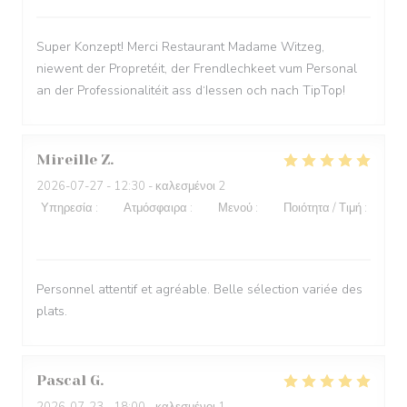
Super Konzept! Merci Restaurant Madame Witzeg,
niewent der Propretéit, der Frendlechkeet vum Personal
an der Professionalitéit ass d‘Iessen och nach TipTop!
Mireille
Z
2026-07-27
- 12:30 - καλεσμένοι 2
Υπηρεσία
:
5
/5
Ατμόσφαιρα
:
5
/5
Μενού
:
5
/5
Ποιότητα / Τιμή
:
5
/5
Personnel attentif et agréable. Belle sélection variée des
plats.
Pascal
G