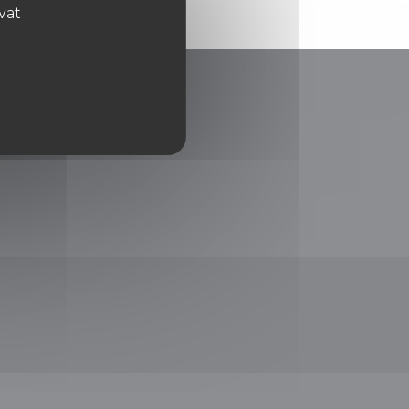
ovat
ém okně))
 v novém okně))
e se v novém okně))