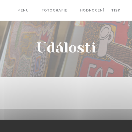
MENU
FOTOGRAFIE
HODNOCENÍ
TISK
((
Události