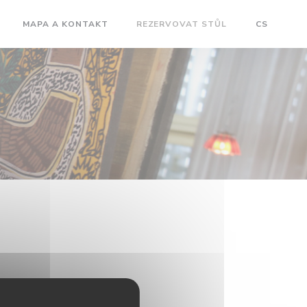
MAPA A KONTAKT
REZERVOVAT STŮL
CS
OTEVŘE SE V NOVÉM OKNĚ))
((OTEVŘE SE V NOVÉM OKNĚ))