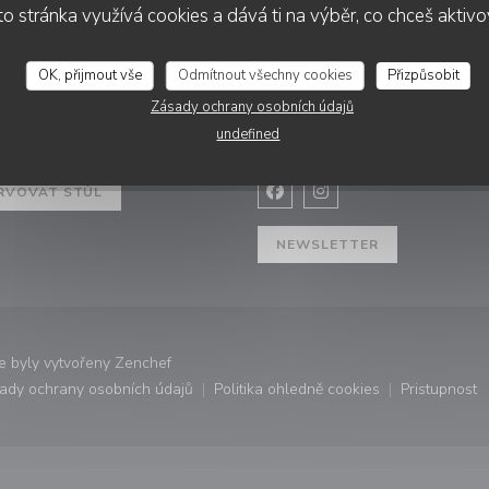
o stránka využívá cookies a dává ti na výběr, co chceš aktiv
OK, přijmout vše
Odmítnout všechny cookies
Přizpůsobit
Zásady ochrany osobních údajů
VACE
SLEDUJTE NÁS
undefined
 okně))
RVOVAT STŮL
Facebook ((otevře se v nov
Instagram ((otevře se
NEWSLETTER
((otevře se v novém okně))
 byly vytvořeny
Zenchef
ady ochrany osobních údajů
Politika ohledně cookies
Pristupnost
ovém okně))
((otevře se v novém okně))
((otevře se v novém okně))
((otevř