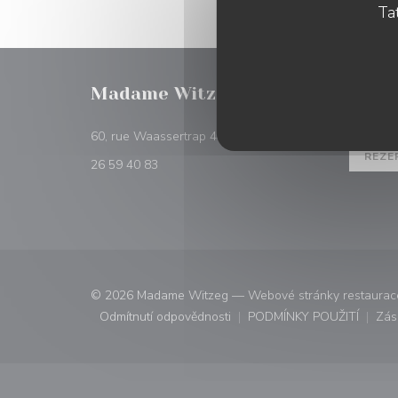
Tat
Madame Witzeg
REZER
((otevře se v novém
60, rue Waassertrap 4408 Belvaux
REZE
26 59 40 83
© 2026 Madame Witzeg — Webové stránky restaurace
Odmítnutí odpovědnosti
PODMÍNKY POUŽITÍ
Zás
((otevře se v novém okně))
((otevře se v n