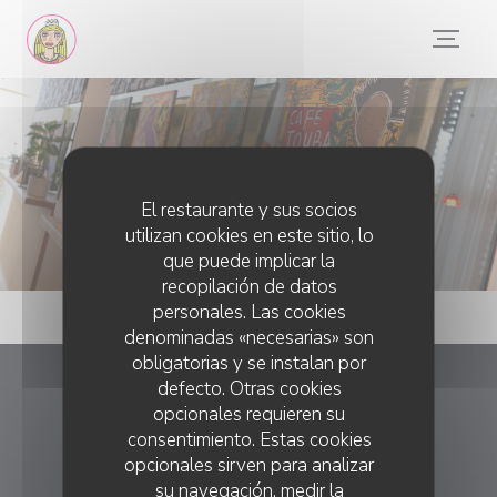
Personalización de sus opciones de cookies
Eventos
El restaurante y sus socios
utilizan cookies en este sitio, lo
que puede implicar la
recopilación de datos
personales. Las cookies
denominadas «necesarias» son
obligatorias y se instalan por
defecto. Otras cookies
Madame Witzeg
opcionales requieren su
consentimiento. Estas cookies
((abre en una nue
60, rue Waassertrap 4408 Belvaux
opcionales sirven para analizar
su navegación, medir la
26 59 40 83