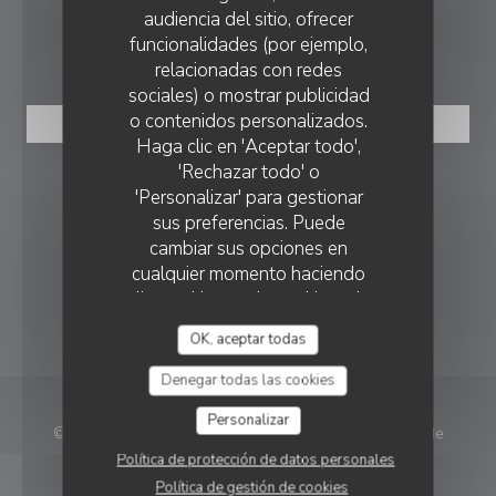
audiencia del sitio, ofrecer
funcionalidades (por ejemplo,
RESERVA
relacionadas con redes
sociales) o mostrar publicidad
o contenidos personalizados.
RESERVAR UNA MESA
Haga clic en 'Aceptar todo',
'Rechazar todo' o
SEGUIRNOS
'Personalizar' para gestionar
sus preferencias. Puede
cambiar sus opciones en
Facebook ((abre en una nueva vent
Instagram ((abre en una nuev
cualquier momento haciendo
clic en el icono de cookie en la
BOLETÍN
parte inferior izquierda de las
OK, aceptar todas
páginas del sitio.
Denegar todas las cookies
Personalizar
© 2026 Madame Witzeg — Creación de página web de
((abre en una nueva ve
restaurante con
Zenchef
Política de protección de datos personales
Política de gestión de cookies
Menciones legales
TÉRMINOS DE USO