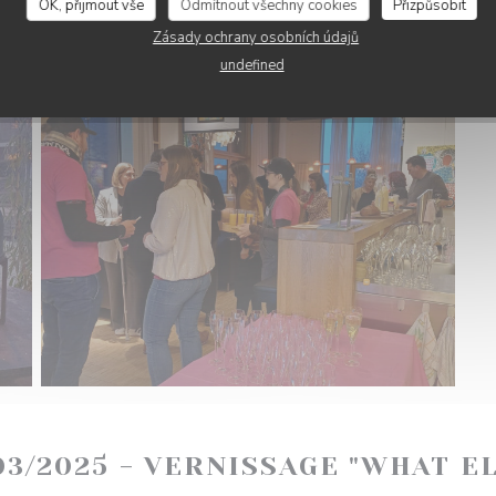
OK, přijmout vše
Odmítnout všechny cookies
Přizpůsobit
Zásady ochrany osobních údajů
undefined
03/2025 - VERNISSAGE "WHAT E