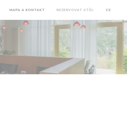
MAPA A KONTAKT
REZERVOVAT STŮL
CS
OTEVŘE SE V NOVÉM OKNĚ))
((OTEVŘE SE V NOVÉM OKNĚ))