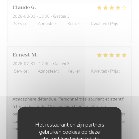
Claude
G
2026-08-03
- 13:00 - Gasten 3
Service
:
4
/5
Atmosfeer
:
3
/5
Keuken
:
5
/5
Kwaliteit / Prijs
:
4
/5
Ernest
M
2026-07-31
- 12:30 - Gasten 3
Service
:
5
/5
Atmosfeer
:
5
/5
Keuken
:
5
/5
Kwaliteit / Prijs
:
4
/5
Atmosphère détendue. Personnel très souriant et attentif
à toute demande. Organisation bien ajustée aux
particularités des serveurs. Assiettes à bords relevés très
commodes pour un client mal voyant. Choix de plats varié
Het restaurant en zijn partners
sans être exagérément extensif.
gebruiken cookies op deze