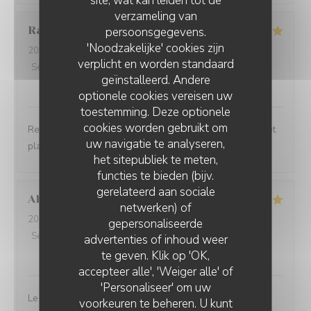
site, wat kan leiden tot de
verzameling van
Raphaèle
S
persoonsgegevens.
'Noodzakelijke' cookies zijn
2026-07-30
- 12:00 - Gasten 2
verplicht en worden standaard
Service
:
5
/5
Atmosfeer
:
5
/5
Keuken
:
5
/5
Kwaliteit / Prijs
:
geïnstalleerd. Andere
5
/5
optionele cookies vereisen uw
toestemming. Deze optionele
cookies worden gebruikt om
Restaurant convivial, personnel d’une gentillesse rare et
uw navigatie te analyseren,
plats aux saveurs fraîches et bien assorties
het sitepubliek te meten,
functies te bieden (bijv.
gerelateerd aan sociale
Alexandra
K
netwerken) of
2026-07-29
- 12:15 - Gasten 4
gepersonaliseerde
Service
:
5
/5
Atmosfeer
:
4
/5
Keuken
:
4
/5
Kwaliteit / Prijs
:
advertenties of inhoud weer
4
/5
te geven. Klik op 'OK,
accepteer alle', 'Weiger alle' of
'Personaliseer' om uw
Le service est top. Les serveurs sont naturels et c'est
voorkeuren te beheren. U kunt