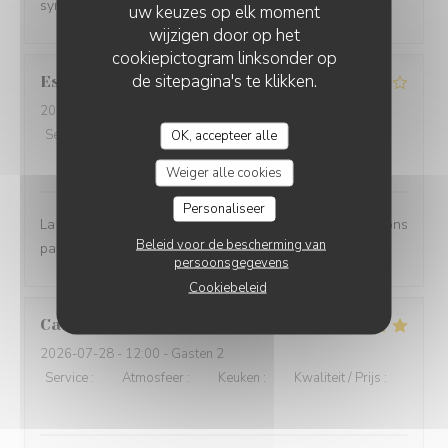
sympathique.
uw keuzes op elk moment
wijzigen door op het
cookiepictogram linksonder op
de sitepagina's te klikken.
Estelle
B
2026-07-28
- 12:15 - Gasten 3
Service
:
4
/5
Atmosfeer
:
4
/5
Keuken
:
4
/5
Kwaliteit / Prijs
:
OK, accepteer alle
4
/5
Weiger alle cookies
Personaliseer
La terrasse est agréable et l'accueil convivial. Nous avons
Beleid voor de bescherming van
passé un bon moment entre collègues.
persoonsgegevens
Cookiebeleid
Carole
D
2026-07-28
- 12:00 - Gasten 2
Service
:
5
/5
Atmosfeer
:
5
/5
Keuken
:
5
/5
Kwaliteit / Prijs
:
5
/5