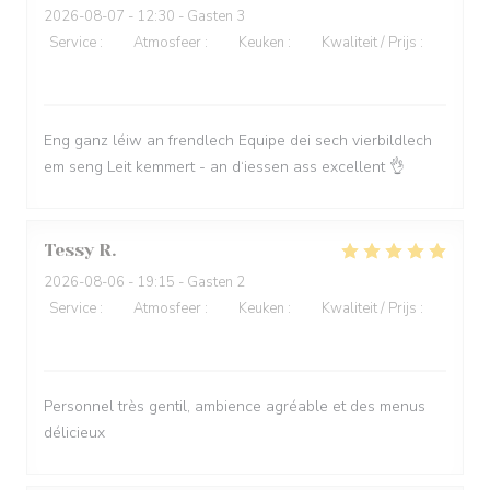
2026-08-07
- 12:30 - Gasten 3
Service
:
5
/5
Atmosfeer
:
5
/5
Keuken
:
5
/5
Kwaliteit / Prijs
:
5
/5
Eng ganz léiw an frendlech Equipe dei sech vierbildlech
em seng Leit kemmert - an d‘iessen ass excellent 👌
Tessy
R
2026-08-06
- 19:15 - Gasten 2
Service
:
5
/5
Atmosfeer
:
5
/5
Keuken
:
5
/5
Kwaliteit / Prijs
:
5
/5
Personnel très gentil, ambience agréable et des menus
délicieux