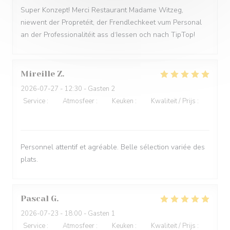
Super Konzept! Merci Restaurant Madame Witzeg,
niewent der Propretéit, der Frendlechkeet vum Personal
an der Professionalitéit ass d‘Iessen och nach TipTop!
Mireille
Z
2026-07-27
- 12:30 - Gasten 2
Service
:
5
/5
Atmosfeer
:
5
/5
Keuken
:
5
/5
Kwaliteit / Prijs
:
5
/5
Personnel attentif et agréable. Belle sélection variée des
plats.
Pascal
G
2026-07-23
- 18:00 - Gasten 1
Service
:
5
/5
Atmosfeer
:
5
/5
Keuken
:
4
/5
Kwaliteit / Prijs
: