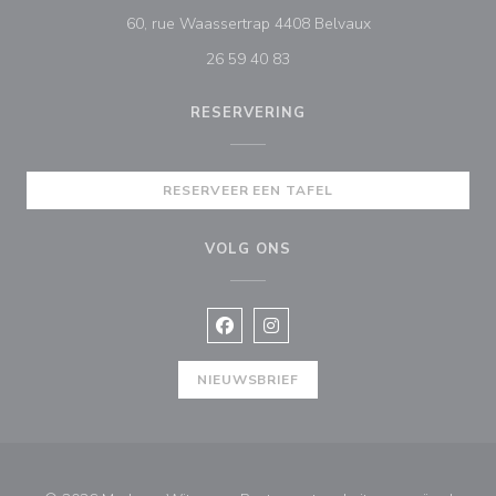
((opent in een nie
60, rue Waassertrap 4408 Belvaux
26 59 40 83
RESERVERING
RESERVEER EEN TAFEL
VOLG ONS
Facebook ((opent in een nieuw vens
Instagram ((opent in een nieu
NIEUWSBRIEF