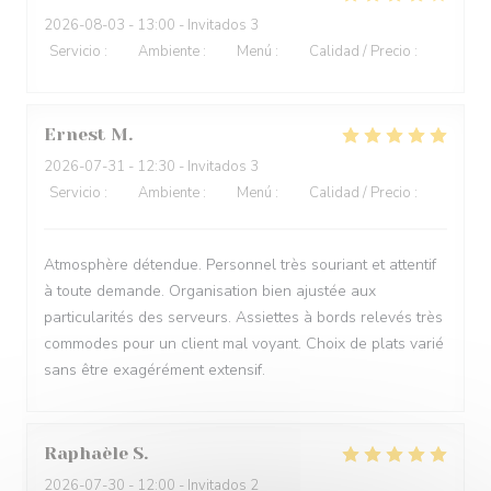
2026-08-03
- 13:00 - Invitados 3
Servicio
:
4
/5
Ambiente
:
3
/5
Menú
:
5
/5
Calidad / Precio
:
4
/5
Ernest
M
2026-07-31
- 12:30 - Invitados 3
Servicio
:
5
/5
Ambiente
:
5
/5
Menú
:
5
/5
Calidad / Precio
:
4
/5
Atmosphère détendue. Personnel très souriant et attentif
à toute demande. Organisation bien ajustée aux
particularités des serveurs. Assiettes à bords relevés très
commodes pour un client mal voyant. Choix de plats varié
sans être exagérément extensif.
Raphaèle
S
2026-07-30
- 12:00 - Invitados 2