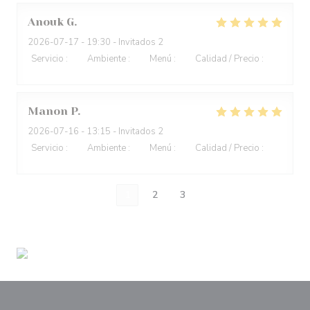
Anouk
G
2026-07-17
- 19:30 - Invitados 2
Servicio
:
5
/5
Ambiente
:
5
/5
Menú
:
5
/5
Calidad / Precio
:
5
/5
Manon
P
2026-07-16
- 13:15 - Invitados 2
Servicio
:
5
/5
Ambiente
:
5
/5
Menú
:
5
/5
Calidad / Precio
:
5
/5
1
2
3