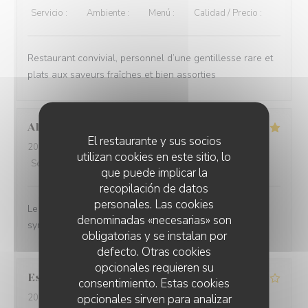
Servicio
:
5
/5
Ambiente
:
5
/5
Menú
:
5
/5
Calidad / Precio
:
5
/5
Restaurant convivial, personnel d’une gentillesse rare et
plats aux saveurs fraîches et bien assorties
Alexandra
K
El restaurante y sus socios
2026-07-29
- 12:15 - Invitados 4
utilizan cookies en este sitio, lo
Servicio
:
5
/5
Ambiente
:
4
/5
Menú
:
4
/5
Calidad / Precio
:
4
/5
que puede implicar la
recopilación de datos
personales. Las cookies
Le service est top. Les serveurs sont naturels et c'est
denominadas «necesarias» son
sympathique.
obligatorias y se instalan por
defecto. Otras cookies
opcionales requieren su
Estelle
B
consentimiento. Estas cookies
opcionales sirven para analizar
2026-07-28
- 12:15 - Invitados 3