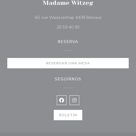
Madame Witzeg
((abre en una nue
60, rue Waassertrap 4408 Belvaux
26 59 40 83
RESERVA
RESERVAR UNA MESA
SEGUIRNOS
Facebook ((abre en una nueva vent
Instagram ((abre en una nuev
BOLETÍN