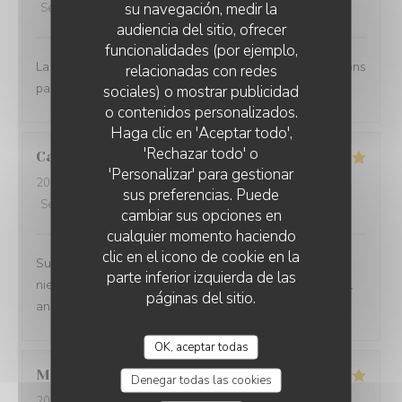
su navegación, medir la
Servicio
:
4
/5
Ambiente
:
4
/5
Menú
:
4
/5
Calidad / Precio
:
4
/5
audiencia del sitio, ofrecer
funcionalidades (por ejemplo,
La terrasse est agréable et l'accueil convivial. Nous avons
relacionadas con redes
passé un bon moment entre collègues.
sociales) o mostrar publicidad
o contenidos personalizados.
Haga clic en 'Aceptar todo',
'Rechazar todo' o
Carole
D
'Personalizar' para gestionar
2026-07-28
- 12:00 - Invitados 2
sus preferencias. Puede
Servicio
:
5
/5
Ambiente
:
5
/5
Menú
:
5
/5
Calidad / Precio
:
5
/5
cambiar sus opciones en
cualquier momento haciendo
clic en el icono de cookie en la
Super Konzept! Merci Restaurant Madame Witzeg,
parte inferior izquierda de las
niewent der Propretéit, der Frendlechkeet vum Personal
páginas del sitio.
an der Professionalitéit ass d‘Iessen och nach TipTop!
OK, aceptar todas
Mireille
Z
Denegar todas las cookies
2026-07-27
- 12:30 - Invitados 2