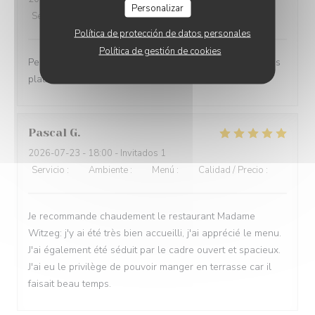
Personalizar
Servicio
:
5
/5
Ambiente
:
5
/5
Menú
:
5
/5
Calidad / Precio
:
5
/5
Política de protección de datos personales
Política de gestión de cookies
Personnel attentif et agréable. Belle sélection variée des
plats.
Pascal
G
2026-07-23
- 18:00 - Invitados 1
Servicio
:
5
/5
Ambiente
:
5
/5
Menú
:
4
/5
Calidad / Precio
:
4
/5
Je recommande chaudement le restaurant Madame
Witzeg: j'y ai été très bien accueilli, j'ai apprécié le menu.
J'ai également été séduit par le cadre ouvert et spacieux.
J'ai eu le privilège de pouvoir manger en terrasse car il
faisait beau temps.