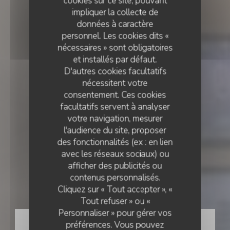
cookies sur ce site, pouvant
impliquer la collecte de
données à caractère
personnel. Les cookies dits «
nécessaires » sont obligatoires
et installés par défaut.
D'autres cookies facultatifs
nécessitent votre
consentement. Ces cookies
facultatifs servent à analyser
votre navigation, mesurer
l'audience du site, proposer
des fonctionnalités (ex : en lien
avec les réseaux sociaux) ou
RESTAURANT DU TERROIR
•
BELVAUX
afficher des publicités ou
contenus personnalisés.
Madame Witzeg
Cliquez sur « Tout accepter », «
Tout refuser » ou «
Personnaliser » pour gérer vos
RÉSERVER
préférences. Vous pouvez