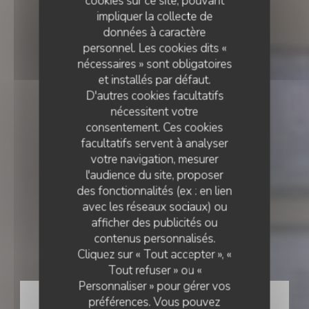
cookies sur ce site, pouvant
impliquer la collecte de
données à caractère
personnel. Les cookies dits «
nécessaires » sont obligatoires
et installés par défaut.
D'autres cookies facultatifs
nécessitent votre
consentement. Ces cookies
facultatifs servent à analyser
votre navigation, mesurer
l'audience du site, proposer
des fonctionnalités (ex : en lien
avec les réseaux sociaux) ou
RESTAURANT DU TERROIR
•
BELVAUX
afficher des publicités ou
contenus personnalisés.
Madame Witzeg
Cliquez sur « Tout accepter », «
Tout refuser » ou «
Personnaliser » pour gérer vos
RÉSERVER
préférences. Vous pouvez