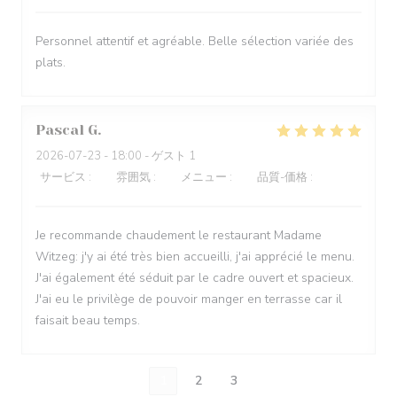
Personnel attentif et agréable. Belle sélection variée des
plats.
Pascal
G
2026-07-23
- 18:00 - ゲスト 1
サービス
:
5
/5
雰囲気
:
5
/5
メニュー
:
4
/5
品質-価格
:
4
/5
Je recommande chaudement le restaurant Madame
Witzeg: j'y ai été très bien accueilli, j'ai apprécié le menu.
J'ai également été séduit par le cadre ouvert et spacieux.
J'ai eu le privilège de pouvoir manger en terrasse car il
faisait beau temps.
1
2
3