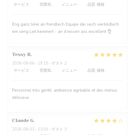
サービス
:
5
/5
雰囲気
:
5
/5
メニュー
:
5
/5
品質-価格
:
5
/5
Eng ganz léiw an frendlech Equipe dei sech vierbildlech
em seng Leit kemmert - an d‘iessen ass excellent 👌
Tessy
R
2026-08-06
- 19:15 - ゲスト 2
サービス
:
5
/5
雰囲気
:
5
/5
メニュー
:
5
/5
品質-価格
:
5
/5
Personnel très gentil, ambience agréable et des menus
délicieux
Claude
G
2026-08-03
- 13:00 - ゲスト 3