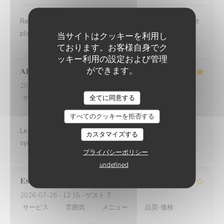
Restaurant convivial, personnel d’une gentillesse rare et
plats aux saveurs fraîches et bien assorties
当サイトはクッキーを利用し
ております。お客様自身でク
ッキー利用の設定および管理
ができます。
Alexandra
K
2026-07-29
- 12:15 - ゲスト 4
全てに同意する
サービス
:
5
/5
雰囲気
:
4
/5
メニュー
:
4
/5
品質-価格
:
4
/5
すべてのクッキーを拒否する
Le service est top. Les serveurs sont naturels et c'est
カスタマイズする
sympathique.
プライバシーポリシー
undefined
Estelle
B
2026-07-28
- 12:15 - ゲスト 3
サービス
:
4
/5
雰囲気
:
4
/5
メニュー
:
4
/5
品質-価格
:
4
/5