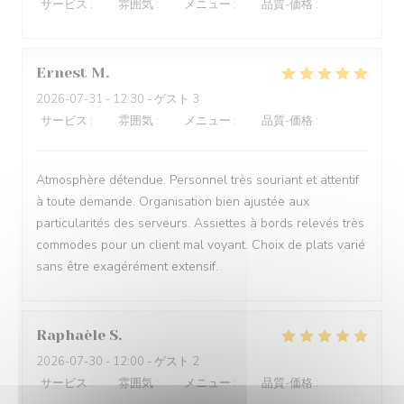
サービス
:
4
/5
雰囲気
:
3
/5
メニュー
:
5
/5
品質-価格
:
4
/5
Ernest
M
2026-07-31
- 12:30 - ゲスト 3
サービス
:
5
/5
雰囲気
:
5
/5
メニュー
:
5
/5
品質-価格
:
4
/5
Atmosphère détendue. Personnel très souriant et attentif
à toute demande. Organisation bien ajustée aux
particularités des serveurs. Assiettes à bords relevés très
commodes pour un client mal voyant. Choix de plats varié
sans être exagérément extensif.
Raphaèle
S
2026-07-30
- 12:00 - ゲスト 2
サービス
:
5
/5
雰囲気
:
5
/5
メニュー
:
5
/5
品質-価格
:
5
/5