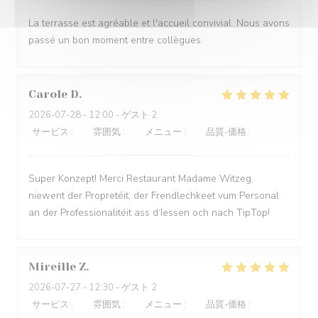
La terrasse est agréable et l'accueil convivial. Nous avons
passé un bon moment entre collègues.
Carole
D
2026-07-28
- 12:00 - ゲスト 2
サービス
:
5
/5
雰囲気
:
5
/5
メニュー
:
5
/5
品質-価格
:
5
/5
Super Konzept! Merci Restaurant Madame Witzeg,
niewent der Propretéit, der Frendlechkeet vum Personal
an der Professionalitéit ass d‘Iessen och nach TipTop!
Mireille
Z
2026-07-27
- 12:30 - ゲスト 2
サービス
:
5
/5
雰囲気
:
5
/5
メニュー
:
5
/5
品質-価格
:
5
/5